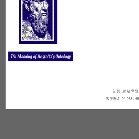
首頁
|
網站導覽
客服專線: 04-2631