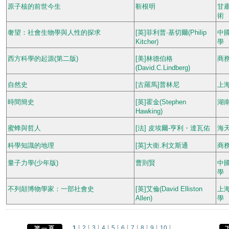
原子核的前世今生
靳根明
甘
術
奢望：社會生物學與人性的探求
[英]菲利普·基切爾(Philip
中
Kitcher)
學
西方科學的起源(第二版)
[美]林德伯格
商
(David.C.Lindberg)
自然史
[古羅馬]普林尼
上
時間簡史
[英]霍金(Stephen
湖
Hawking)
蜜蜂與哲人
[法] 皮埃爾-亨利・達瓦佑
海
科學知識的地理
[英]大衛.利文斯通
商
量子力學(少年版)
曹則賢
中
學
不列顛博物學家：一部社會史
[英]艾倫(David Elliston
上
Allen)
學
1
2
3
4
5
6
7
8
9
10