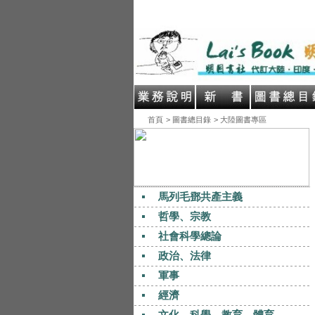
首頁
> 圖書總目錄
> 大陸圖書專區
馬列毛鄧共產主義
哲學、宗教
社會科學總論
政治、法律
軍事
經濟
文化、科學、教育、體育