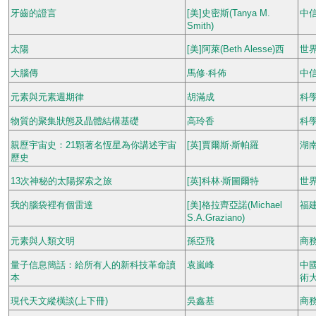
牙齒的證言
[美]史密斯(Tanya M.
中
Smith)
太陽
[美]阿萊(Beth Alesse)西
世
大腦傳
馬修·科佈
中
元素與元素週期律
胡滿成
科
物質的聚集狀態及晶體結構基礎
高玲香
科
親歷宇宙史：21顆著名恆星為你講述宇宙
[英]賈爾斯‧斯帕羅
湖
歷史
13次神秘的太陽探索之旅
[英]科林‧斯圖爾特
世
我的腦袋裡有個雷達
[美]格拉齊亞諾(Michael
福
S.A.Graziano)
元素與人類文明
孫亞飛
商
量子信息簡話：給所有人的新科技革命讀
袁嵐峰
中
本
術
現代天文縱橫談(上下冊)
吳鑫基
商