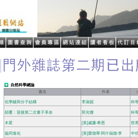
自然科學總論
書名
作者
化學鍵與分子結構
李淑妮
科
顛覆：迎接第二次量子革命
郭光燦
科
木星
[美]威廉‧希恩
世
協同進化
[美]愛德華‧阿什福德‧李
中