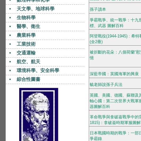
天文學、地球科學
孫子讀本
生物科學
爭霸戰爭、統一戰爭：十九
標、武器 圖解百科
醫學、衛生
農業科學
阿登戰役(1944-1945) :
(全2冊)
工業技術
被折斷的花朵：八個荷蘭“慰
交通運輸
憶
航空、航天
環境科學、安全科學
深藍帝國：英國海軍的興衰
綜合性圖書
毓老師說孫​​子兵法
英國、美國、德國、蘇聯及
軸心國：第二次世界大戰軍
器圖解百科
革命戰爭與拿破崙戰爭中的官兵
1815)：拿破崙時期軍服圖
日本戰國時期的戰爭：一部
爭霸錄