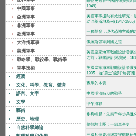
唯物史觀在中國的傳播與創造性
1949)
中國軍事
美國軍事援助有效性研究：
亞洲軍事
助巴基斯坦為例(1947-1965)
非洲軍事
一觸即發：現代恐怖主義的
歐洲軍事
俄羅斯強軍興國之道
大洋州軍事
美洲軍事
英國皇家海軍戰艦設計發展史
之前：戰艦設計與演變，1815
戰略學、戰役學、戰術學
軍事技術
英國皇家海軍戰艦設計發展史‧卷
1905，從“勇士”級到“無畏”級
經濟
戰爭的本質
文化、科學、教育、體育
語言、文字
中國明清時期的戰爭
文學
甲午海戰
藝術
步兵崛起：先秦千年步兵進
歷史、地理
條頓騎士團：一部軍事史
自然科學總論
三國兵爭要地與攻守戰略研
數理科學和化學