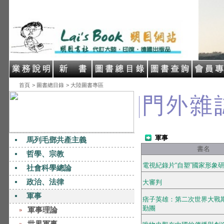
首頁
> 圖書總目錄
> 大陸圖書專區
軍事
馬列毛鄧共產主義
書名
哲學、宗教
電視紀錄片“自塑”國家形象研究(1
社會科學總論
政治、法律
大審判
軍事
痞子英雄：第二次世界大戰
勤團
軍事理論
世界軍事