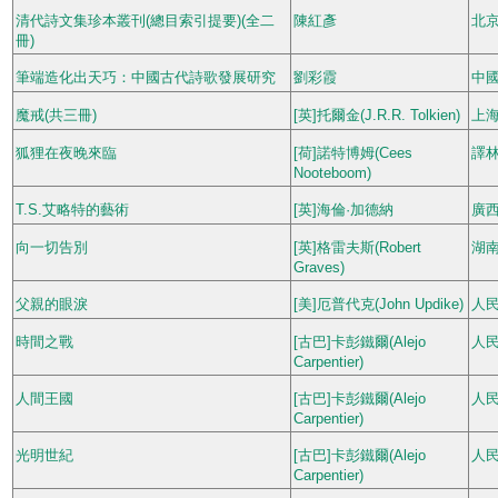
清代詩文集珍本叢刊(總目索引提要)(全二
陳紅彥
北
冊)
筆端造化出天巧：中國古代詩歌發展研究
劉彩霞
中
魔戒(共三冊)
[英]托爾金(J.R.R. Tolkien)
上
狐狸在夜晚來臨
[荷]諾特博姆(Cees
譯
Nooteboom)
T.S.艾略特的藝術
[英]海倫·加德納
廣
向一切告別
[英]格雷夫斯(Robert
湖
Graves)
父親的眼淚
[美]厄普代克(John Updike)
人
時間之戰
[古巴]卡彭鐵爾(Alejo
人
Carpentier)
人間王國
[古巴]卡彭鐵爾(Alejo
人
Carpentier)
光明世紀
[古巴]卡彭鐵爾(Alejo
人
Carpentier)