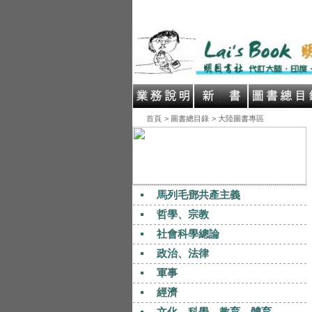
首頁
> 圖書總目錄
> 大陸圖書專區
馬列毛鄧共產主義
哲學、宗教
社會科學總論
政治、法律
軍事
經濟
文化、科學、教育、體育