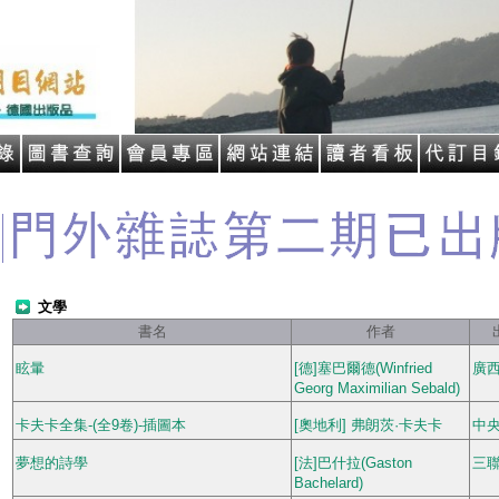
文學
書名
作者
眩暈
[德]塞巴爾德(Winfried
廣
Georg Maximilian Sebald)
卡夫卡全集-(全9卷)-插圖本
[奧地利] 弗朗茨·卡夫卡
中
夢想的詩學
[法]巴什拉(Gaston
三
Bachelard)