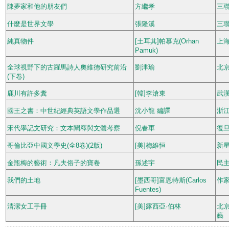
陳夢家和他的朋友們
方繼孝
三
什麼是世界文學
張隆溪
三
純真物件
[土耳其]帕慕克(Orhan
上
Pamuk)
全球視野下的古羅馬詩人奧維德研究前沿
劉津瑜
北
(下卷)
鹿川有許多糞
[韓]李滄東
武
國王之書：中世紀經典英語文學作品選
沈小龍 編譯
浙
宋代學記文研究：文本闡釋與文體考察
倪春軍
復
哥倫比亞中國文學史(全8卷)(2版)
[美]梅維恒
新
金瓶梅的藝術：凡夫俗子的寶卷
孫述宇
民
我們的土地
[墨西哥]富恩特斯(Carlos
作
Fuentes)
清潔女工手冊
[美]露西亞·伯林
北
藝