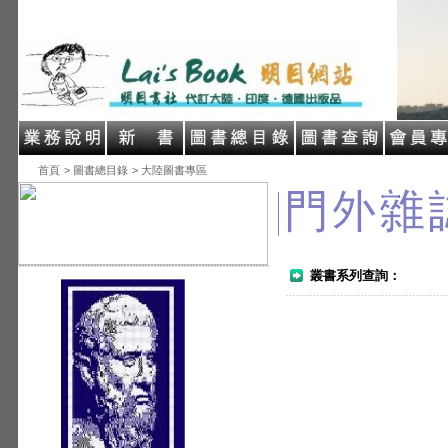
首頁
> 圖書總目錄
> 大陸圖書專區
叢書系列查詢：