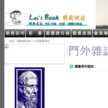
首頁
> 圖書總目錄
> 大陸圖書專區
叢書系列查詢：