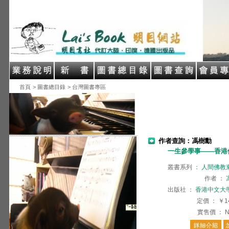
首頁
> 圖書總目錄
> 台灣圖書專區
作者查詢：馮樹勳
一生參學事——香港
叢書系列
：
人間佛教
作者
：
出版社
：
香港中文大
定價
：
￥1
實售價
：
N