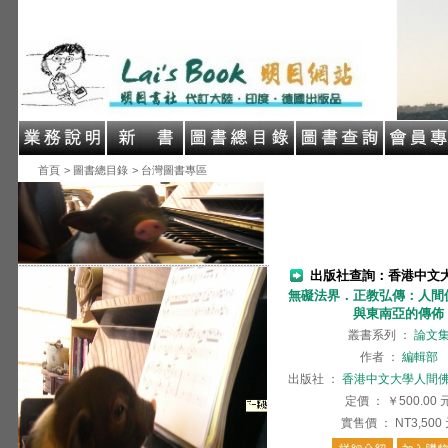
首頁
> 圖書總目錄
> 台灣圖書專區
出版社查詢：香港中文
無礙法界．正教弘傳：人間
與東南亞的傳佈
叢書系列
：
論文
作者
：
編輯部
出版社
：
香港中文大學人間
定價
：
￥500.00
實售價
：
NT3,500