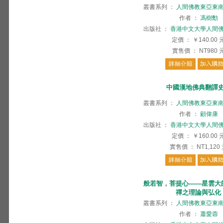
叢書系列
：
人間佛教東亞東
作者
：
馮樹勳
出版社
：
香港中文大學人間
定價
：
￥140.00
實售價
：
NT980
中國漢地佛典翻譯
叢書系列
：
人間佛教東亞東
作者
：
顧偉康
出版社
：
香港中文大學人間
定價
：
￥160.00
實售價
：
NT1,120
般若智，菩提心——星雲大
禪之理論與弘化
叢書系列
：
人間佛教東亞東
作者
：
蕭愛蓉