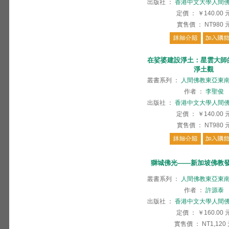
出版社
：
香港中文大學人間
定價
：
￥140.00
實售價
：
NT980
在娑婆建設淨土：星雲大師
淨土觀
叢書系列
：
人間佛教東亞東
作者
：
李聖俊
出版社
：
香港中文大學人間
定價
：
￥140.00
實售價
：
NT980
獅城佛光——新加坡佛教
叢書系列
：
人間佛教東亞東
作者
：
許源泰
出版社
：
香港中文大學人間
定價
：
￥160.00
實售價
：
NT1,120