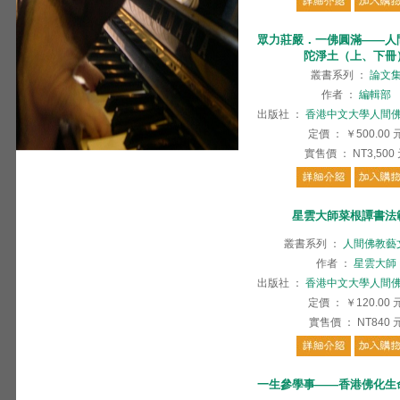
眾力莊嚴．一佛圓滿——人
陀淨土（上、下冊
叢書系列
：
論文
作者
：
編輯部
出版社
：
香港中文大學人間
定價
：
￥500.00
實售價
：
NT3,500
星雲大師菜根譚書法
叢書系列
：
人間佛教藝
作者
：
星雲大師
出版社
：
香港中文大學人間
定價
：
￥120.00
實售價
：
NT840
一生參學事——香港佛化生