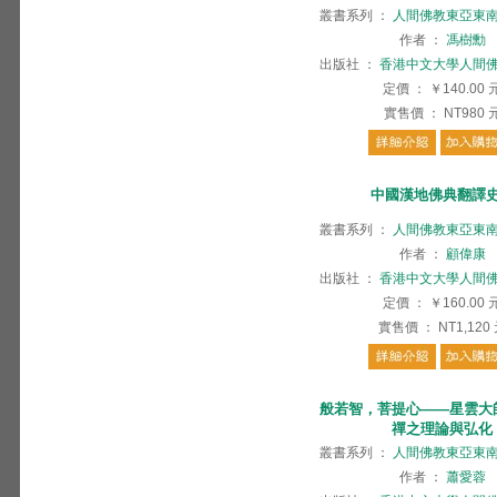
叢書系列
：
人間佛教東亞東
作者
：
馮樹勳
出版社
：
香港中文大學人間
定價
：
￥140.00
實售價
：
NT980
中國漢地佛典翻譯
叢書系列
：
人間佛教東亞東
作者
：
顧偉康
出版社
：
香港中文大學人間
定價
：
￥160.00
實售價
：
NT1,120
般若智，菩提心——星雲大
禪之理論與弘化
叢書系列
：
人間佛教東亞東
作者
：
蕭愛蓉