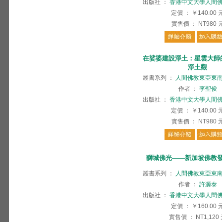
出版社
：
香港中文大學人間
定價
：
￥140.00
實售價
：
NT980
在娑婆建設淨土：星雲大師
淨土觀
叢書系列
：
人間佛教東亞東
作者
：
李聖俊
出版社
：
香港中文大學人間
定價
：
￥140.00
實售價
：
NT980
獅城佛光——新加坡佛教
叢書系列
：
人間佛教東亞東
作者
：
許源泰
出版社
：
香港中文大學人間
定價
：
￥160.00
實售價
：
NT1,120