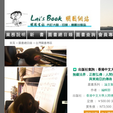
首頁
> 圖書總目錄
> 台灣圖書專區
出版社查詢：香港中文
無礙法界．正教弘傳：人間
與東南亞的傳佈
叢書系列
：
論文
作者
：
編輯部
出版社
：
香港中文大學人間
定價
：
￥500.00
實售價
：
NT3,500