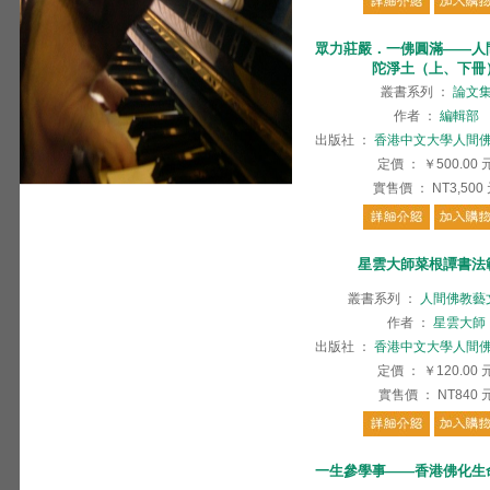
眾力莊嚴．一佛圓滿——人
陀淨土（上、下冊
叢書系列
：
論文
作者
：
編輯部
出版社
：
香港中文大學人間
定價
：
￥500.00
實售價
：
NT3,500
星雲大師菜根譚書法
叢書系列
：
人間佛教藝
作者
：
星雲大師
出版社
：
香港中文大學人間
定價
：
￥120.00
實售價
：
NT840
一生參學事——香港佛化生