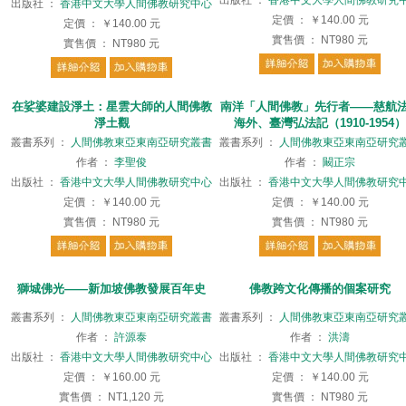
出版社
：
香港中文大學人間佛教研究
出版社
：
香港中文大學人間佛教研究中心
定價
：
￥140.00
元
定價
：
￥140.00
元
實售價
：
NT980
元
實售價
：
NT980
元
在娑婆建設淨土：星雲大師的人間佛教
南洋「人間佛教」先行者——慈航
淨土觀
海外、臺灣弘法記（1910-1954）
叢書系列
：
人間佛教東亞東南亞研究叢書
叢書系列
：
人間佛教東亞東南亞研究
作者
：
李聖俊
作者
：
闞正宗
出版社
：
香港中文大學人間佛教研究中心
出版社
：
香港中文大學人間佛教研究
定價
：
￥140.00
元
定價
：
￥140.00
元
實售價
：
NT980
元
實售價
：
NT980
元
獅城佛光——新加坡佛教發展百年史
佛教跨文化傳播的個案研究
叢書系列
：
人間佛教東亞東南亞研究叢書
叢書系列
：
人間佛教東亞東南亞研究
作者
：
許源泰
作者
：
洪濤
出版社
：
香港中文大學人間佛教研究中心
出版社
：
香港中文大學人間佛教研究
定價
：
￥160.00
元
定價
：
￥140.00
元
實售價
：
NT1,120
元
實售價
：
NT980
元