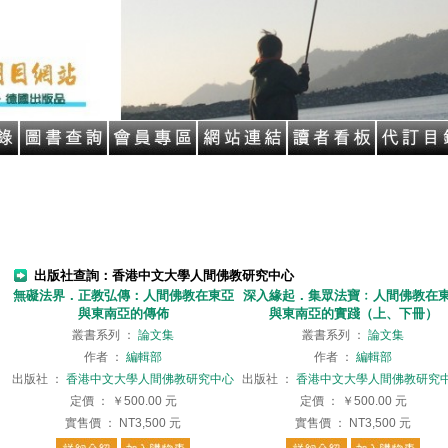
出版社查詢：香港中文大學人間佛教研究中心
無礙法界．正教弘傳：人間佛教在東亞
深入緣起．集眾法寶﹕人間佛教在
與東南亞的傳佈
與東南亞的實踐（上、下冊）
叢書系列
：
論文集
叢書系列
：
論文集
作者
：
編輯部
作者
：
編輯部
出版社
：
香港中文大學人間佛教研究中心
出版社
：
香港中文大學人間佛教研究
定價
：
￥500.00
元
定價
：
￥500.00
元
實售價
：
NT3,500
元
實售價
：
NT3,500
元