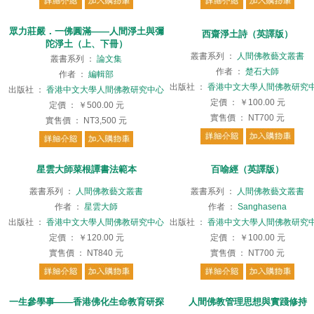
眾力莊嚴．一佛圓滿——人間淨土與彌
西齋淨土詩（英譯版）
陀淨土（上、下冊）
叢書系列
：
人間佛教藝文叢書
叢書系列
：
論文集
作者
：
楚石大師
作者
：
編輯部
出版社
：
香港中文大學人間佛教研究
出版社
：
香港中文大學人間佛教研究中心
定價
：
￥100.00
元
定價
：
￥500.00
元
實售價
：
NT700
元
實售價
：
NT3,500
元
星雲大師菜根譚書法範本
百喻經（英譯版）
叢書系列
：
人間佛教藝文叢書
叢書系列
：
人間佛教藝文叢書
作者
：
星雲大師
作者
：
Sanghasena
出版社
：
香港中文大學人間佛教研究中心
出版社
：
香港中文大學人間佛教研究
定價
：
￥120.00
元
定價
：
￥100.00
元
實售價
：
NT840
元
實售價
：
NT700
元
一生參學事——香港佛化生命教育研探
人間佛教管理思想與實踐修持