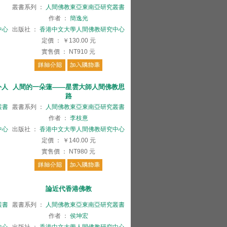
叢書系列
：
人間佛教東亞東南亞研究叢書
作者
：
簡逸光
中心
出版社
：
香港中文大學人間佛教研究中心
定價
：
￥130.00
元
實售價
：
NT910
元
外人
人間的一朵蓮——星雲大師人間佛教思
路
叢書
叢書系列
：
人間佛教東亞東南亞研究叢書
作者
：
李枝憙
中心
出版社
：
香港中文大學人間佛教研究中心
定價
：
￥140.00
元
實售價
：
NT980
元
論近代香港佛教
叢書
叢書系列
：
人間佛教東亞東南亞研究叢書
作者
：
侯坤宏