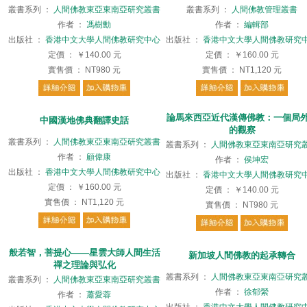
叢書系列
：
人間佛教東亞東南亞研究叢書
叢書系列
：
人間佛教管理叢書
作者
：
馮樹勳
作者
：
編輯部
出版社
：
香港中文大學人間佛教研究中心
出版社
：
香港中文大學人間佛教研究
定價
：
￥140.00
元
定價
：
￥160.00
元
實售價
：
NT980
元
實售價
：
NT1,120
元
論馬來西亞近代漢傳佛教：一個局
中國漢地佛典翻譯史話
的觀察
叢書系列
：
人間佛教東亞東南亞研究叢書
叢書系列
：
人間佛教東亞東南亞研究
作者
：
顧偉康
作者
：
侯坤宏
出版社
：
香港中文大學人間佛教研究中心
出版社
：
香港中文大學人間佛教研究
定價
：
￥160.00
元
定價
：
￥140.00
元
實售價
：
NT1,120
元
實售價
：
NT980
元
般若智，菩提心——星雲大師人間生活
新加坡人間佛教的起承轉合
禪之理論與弘化
叢書系列
：
人間佛教東亞東南亞研究
叢書系列
：
人間佛教東亞東南亞研究叢書
作者
：
徐郁縈
作者
：
蕭愛蓉