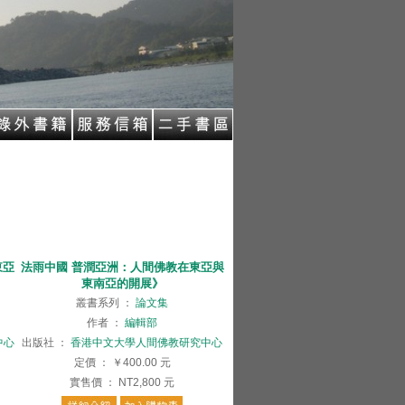
東亞
法雨中國 普潤亞洲：人間佛教在東亞與
東南亞的開展》
叢書系列
：
論文集
作者
：
編輯部
中心
出版社
：
香港中文大學人間佛教研究中心
定價
：
￥400.00
元
實售價
：
NT2,800
元