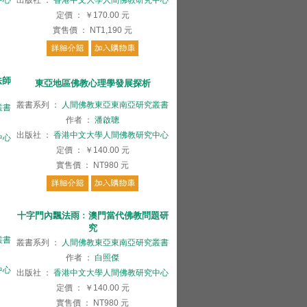
中心
出版社
：
香港中文大學人間佛教研究中心
定價
：
￥170.00
元
實售價
：
NT1,190
元
法師
東亞地區佛教心理學發展探析
叢書系列
：
人間佛教東亞東南亞研究叢書
叢書
作者
：
潘啟聰
出版社
：
香港中文大學人間佛教研究中心
中心
定價
：
￥140.00
元
實售價
：
NT980
元
十字門內飄法雨﹕澳門當代佛教問題研
究
叢書
叢書系列
：
人間佛教東亞東南亞研究叢書
作者
：
白照傑
中心
出版社
：
香港中文大學人間佛教研究中心
定價
：
￥140.00
元
實售價
：
NT980
元