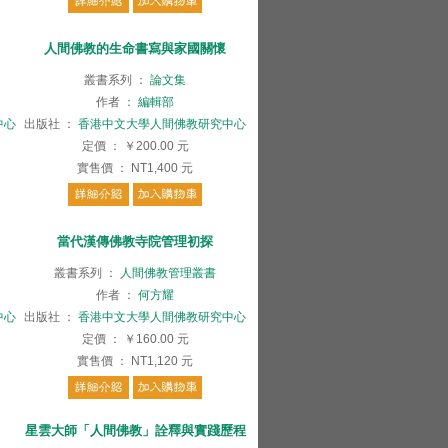
人間佛教的生命書寫與家國關懷
叢書系列
：
論文集
作者
：
編輯部
中心
出版社
：
香港中文大學人間佛教研究中心
定價
：
￥200.00
元
實售價
：
NT1,400
元
當代漢傳佛教寺院管理初探
叢書系列
：
人間佛教管理叢書
作者
：
何方耀
中心
出版社
：
香港中文大學人間佛教研究中心
定價
：
￥160.00
元
實售價
：
NT1,120
元
星雲大師「人間佛教」詮釋與實踐歷程