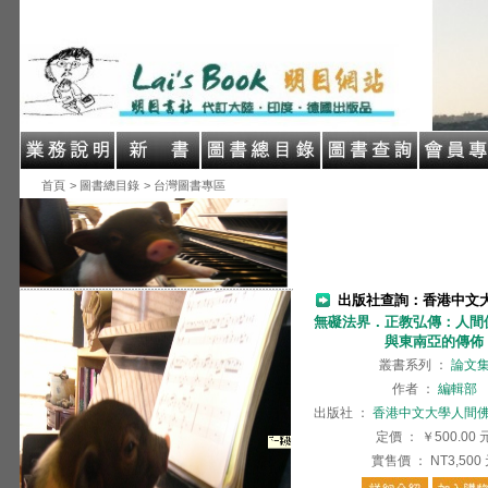
首頁
> 圖書總目錄
> 台灣圖書專區
出版社查詢：香港中文
無礙法界．正教弘傳：人間
與東南亞的傳佈
叢書系列
：
論文
作者
：
編輯部
出版社
：
香港中文大學人間
定價
：
￥500.00
實售價
：
NT3,500