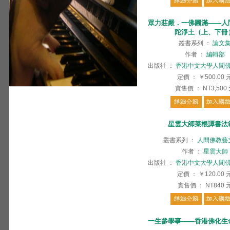
眾力莊嚴．一佛圓滿——人
陀淨土（上、下冊
叢書系列
：
論文
作者
：
編輯部
出版社
：
香港中文大學人間
定價
：
￥500.00
實售價
：
NT3,500
星雲大師菜根譚書法
叢書系列
：
人間佛教藝
作者
：
星雲大師
出版社
：
香港中文大學人間
定價
：
￥120.00
實售價
：
NT840
一生參學事——香港佛化生