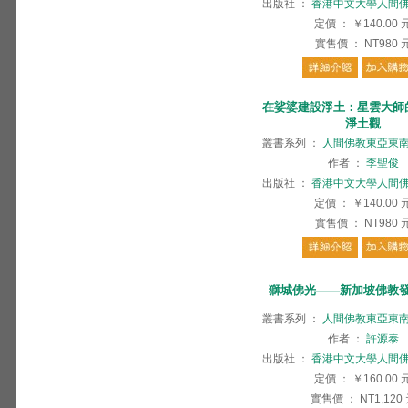
出版社
：
香港中文大學人間
定價
：
￥140.00
實售價
：
NT980
在娑婆建設淨土：星雲大師
淨土觀
叢書系列
：
人間佛教東亞東
作者
：
李聖俊
出版社
：
香港中文大學人間
定價
：
￥140.00
實售價
：
NT980
獅城佛光——新加坡佛教
叢書系列
：
人間佛教東亞東
作者
：
許源泰
出版社
：
香港中文大學人間
定價
：
￥160.00
實售價
：
NT1,120