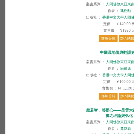
叢書系列
：
人間佛教東亞東
作者
：
馮樹勳
出版社
：
香港中文大學人間
定價
：
￥140.00
實售價
：
NT980
中國漢地佛典翻譯
叢書系列
：
人間佛教東亞東
作者
：
顧偉康
出版社
：
香港中文大學人間
定價
：
￥160.00
實售價
：
NT1,120
般若智，菩提心——星雲大
禪之理論與弘化
叢書系列
：
人間佛教東亞東
作者
：
蕭愛蓉