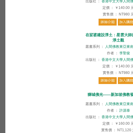
出版社
：
香港中文大學人間
定價
：
￥140.00
實售價
：
NT980
在娑婆建設淨土：星雲大師
淨土觀
叢書系列
：
人間佛教東亞東
作者
：
李聖俊
出版社
：
香港中文大學人間
定價
：
￥140.00
實售價
：
NT980
獅城佛光——新加坡佛教
叢書系列
：
人間佛教東亞東
作者
：
許源泰
出版社
：
香港中文大學人間
定價
：
￥160.00
實售價
：
NT1,120