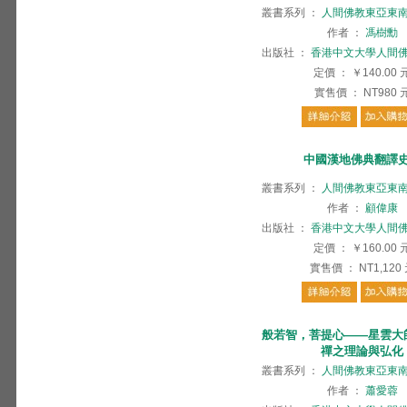
叢書系列
：
人間佛教東亞東
作者
：
馮樹勳
出版社
：
香港中文大學人間
定價
：
￥140.00
實售價
：
NT980
中國漢地佛典翻譯
叢書系列
：
人間佛教東亞東
作者
：
顧偉康
出版社
：
香港中文大學人間
定價
：
￥160.00
實售價
：
NT1,120
般若智，菩提心——星雲大
禪之理論與弘化
叢書系列
：
人間佛教東亞東
作者
：
蕭愛蓉