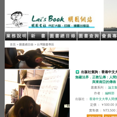
首頁
> 圖書總目錄
> 台灣圖書專區
出版社查詢：香港中文
無礙法界．正教弘傳：人間
與東南亞的傳佈
叢書系列
：
論文
作者
：
編輯部
出版社
：
香港中文大學人間
定價
：
￥500.00
實售價
：
NT3,500