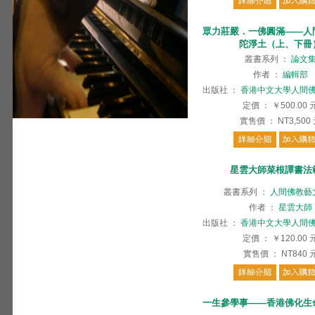
眾力莊嚴．一佛圓滿——人
陀淨土（上、下冊
叢書系列
：
論文
作者
：
編輯部
出版社
：
香港中文大學人間
定價
：
￥500.00
實售價
：
NT3,500
星雲大師菜根譚書法
叢書系列
：
人間佛教藝
作者
：
星雲大師
出版社
：
香港中文大學人間
定價
：
￥120.00
實售價
：
NT840
一生參學事——香港佛化生