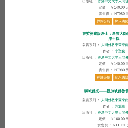
出版社
：
香港中文大學人間
定價
：
￥140.00
實售價
：
NT980
在娑婆建設淨土：星雲大師
淨土觀
叢書系列
：
人間佛教東亞東
作者
：
李聖俊
出版社
：
香港中文大學人間
定價
：
￥140.00
實售價
：
NT980
獅城佛光——新加坡佛教
叢書系列
：
人間佛教東亞東
作者
：
許源泰
出版社
：
香港中文大學人間
定價
：
￥160.00
實售價
：
NT1,120