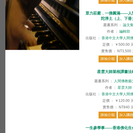
眾力莊嚴．一佛圓滿——人
陀淨土（上、下冊
叢書系列
：
論文
作者
：
編輯部
出版社
：
香港中文大學人間
定價
：
￥500.00
實售價
：
NT3,500
星雲大師菜根譚書法
叢書系列
：
人間佛教藝
作者
：
星雲大師
出版社
：
香港中文大學人間
定價
：
￥120.00
實售價
：
NT840
一生參學事——香港佛化生