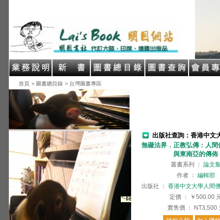
首頁
> 圖書總目錄
> 台灣圖書專區
出版社查詢：香港中文
無礙法界．正教弘傳：人間
與東南亞的傳佈
叢書系列
：
論文
作者
：
編輯部
出版社
：
香港中文大學人間
定價
：
￥500.00
實售價
：
NT3,500