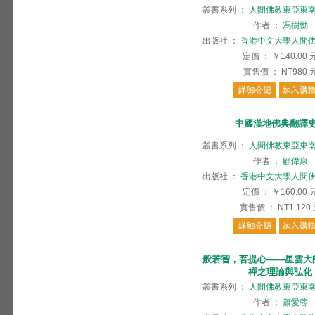
叢書系列
：
人間佛教東亞東
作者
：
馮樹勳
出版社
：
香港中文大學人間
定價
：
￥140.00
實售價
：
NT980
中國漢地佛典翻譯
叢書系列
：
人間佛教東亞東
作者
：
顧偉康
出版社
：
香港中文大學人間
定價
：
￥160.00
實售價
：
NT1,120
般若智，菩提心——星雲大
禪之理論與弘化
叢書系列
：
人間佛教東亞東
作者
：
蕭愛蓉