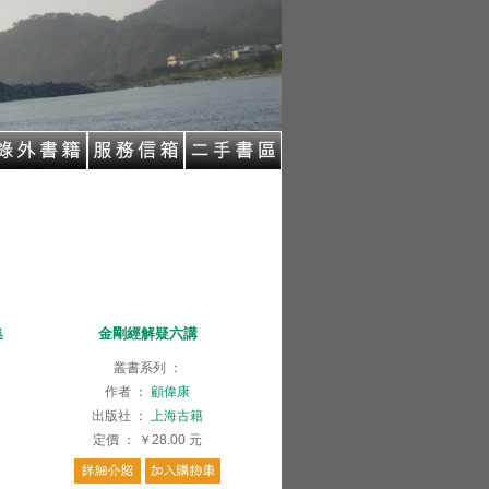
集
金剛經解疑六講
叢書系列
：
作者
：
顧偉康
出版社
：
上海古籍
定價
：
￥28.00
元