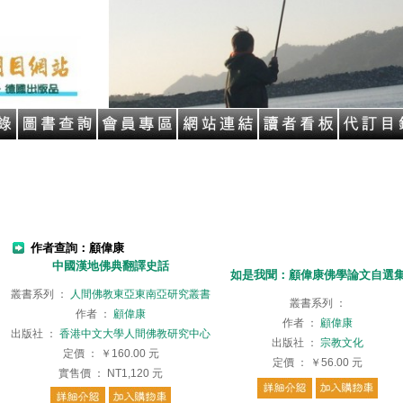
作者查詢：顧偉康
中國漢地佛典翻譯史話
如是我聞：顧偉康佛學論文自選
叢書系列
：
人間佛教東亞東南亞研究叢書
叢書系列
：
作者
：
顧偉康
作者
：
顧偉康
出版社
：
香港中文大學人間佛教研究中心
出版社
：
宗教文化
定價
：
￥160.00
元
定價
：
￥56.00
元
實售價
：
NT1,120
元