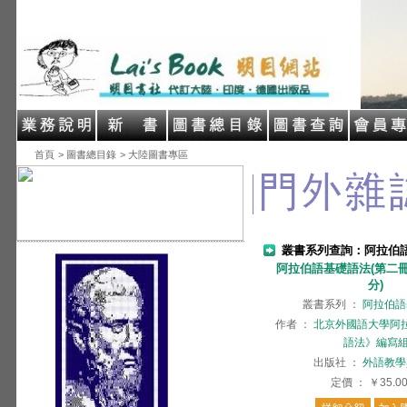
首頁
> 圖書總目錄
> 大陸圖書專區
叢書系列查詢：阿拉伯
阿拉伯語基礎語法(第二冊
分)
叢書系列
：
阿拉伯語
作者
：
北京外國語大學阿
語法》編寫
出版社
：
外語教學
定價
：
￥35.0