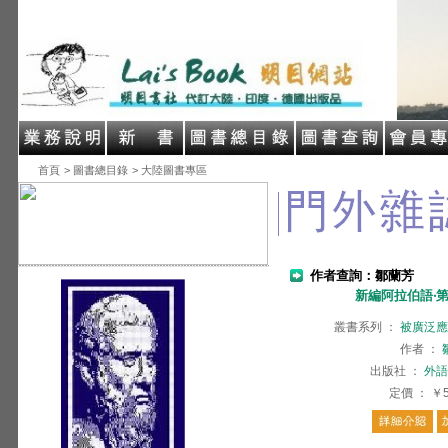
首頁
> 圖書總目錄
> 大陸圖書專區
作者查詢：鄒蘭芳
新編阿拉伯語‧第
叢書系列
：
被廣泛應
作者
：
出版社
：
外語
定價
：
￥5