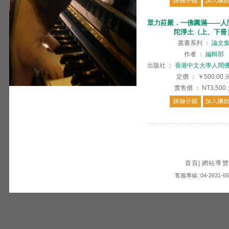
眾力莊嚴．一佛圓滿——人
陀淨土（上、下冊
叢書系列
：
論文
作者
：
編輯部
出版社
：
香港中文大學人間
定價
：
￥500.00
實售價
：
NT3,500
首頁
|
網站導覽
客服專線: 04-2631