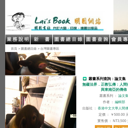
首頁
> 圖書總目錄
> 台灣圖書專區
叢書系列查詢：論文集
無礙法界．正教弘傳：人間
與東南亞的傳佈
叢書系列
：
論文
作者
：
編輯部
出版社
：
香港中文大學人間
定價
：
￥500.00
實售價
：
NT3,500