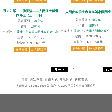
眾力莊嚴．一佛圓滿——人間淨土與彌
人間佛教的生命書寫與家國關懷
陀淨土（上、下冊）
叢書系列
：
論文集
叢書系列
：
論文集
作者
：
編輯部
作者
：
編輯部
出版社
：
香港中文大學人間佛教研究
出版社
：
香港中文大學人間佛教研究中心
定價
：
￥200.00
元
定價
：
￥500.00
元
實售價
：
NT1,400
元
實售價
：
NT3,500
元
1
首頁
|
網站導覽
|
計價方式
|
常見問題
|
分店資訊
客服專線: 04-2631-6516 版權所有 © 2009 明目文化事業有限公司