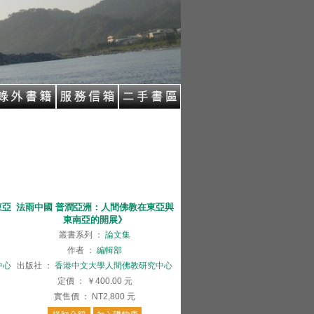
東亞
法雨中國 普潤亞洲：人間佛教在東亞與
東南亞的開展》
叢書系列
：
論文集
作者
：
編輯部
中心
出版社
：
香港中文大學人間佛教研究中心
定價
：
￥400.00
元
實售價
：
NT2,800
元