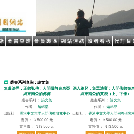
叢書系列查詢：論文集
無礙法界．正教弘傳：人間佛教在東亞
深入緣起．集眾法寶﹕人間佛教在
與東南亞的傳佈
與東南亞的實踐（上、下冊）
叢書系列
：
論文集
叢書系列
：
論文集
作者
：
編輯部
作者
：
編輯部
出版社
：
香港中文大學人間佛教研究中心
出版社
：
香港中文大學人間佛教研究
定價
：
￥500.00
元
定價
：
￥500.00
元
實售價
：
NT3,500
元
實售價
：
NT3,500
元