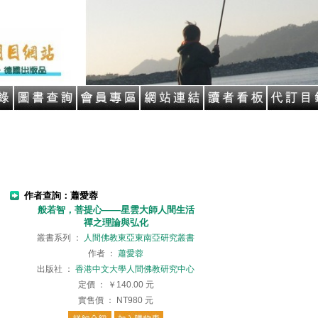
作者查詢：蕭愛蓉
般若智，菩提心——星雲大師人間生活
禪之理論與弘化
叢書系列
：
人間佛教東亞東南亞研究叢書
作者
：
蕭愛蓉
出版社
：
香港中文大學人間佛教研究中心
定價
：
￥140.00
元
實售價
：
NT980
元