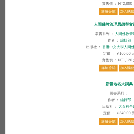
實售價
：
NT2,800
人間佛教管理思想與實
叢書系列
：
人間佛教管
作者
：
編輯部
出版社
：
香港中文大學人間
定價
：
￥160.00
實售價
：
NT1,120
新疆地名大詞典
叢書系列
：
作者
：
編輯部
出版社
：
大百科全
定價
：
￥340.00