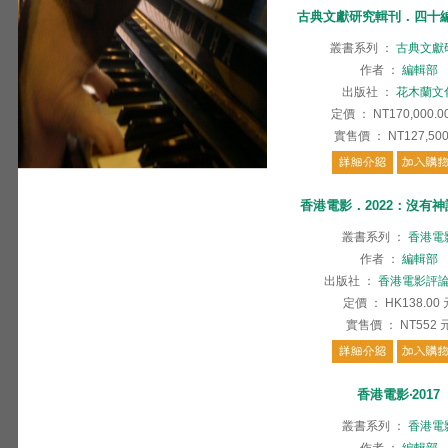
古典文獻研究輯刊．四十編(
叢書系列
：
古典文獻
作者
：
編輯部
出版社
：
花木蘭文
定價
：
NT170,000.0
實售價
：
NT127,50
香港電影．2022：沒有
叢書系列
：
香港電
作者
：
編輯部
出版社
：
香港電影評
定價
：
HK138.00
實售價
：
NT552
香港電影‧2017
叢書系列
：
香港電