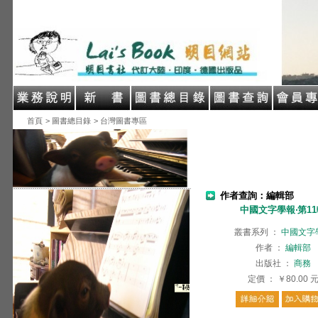
首頁
> 圖書總目錄
> 台灣圖書專區
作者查詢：編輯部
中國文字學報‧第1
叢書系列
：
中國文字
作者
：
編輯部
出版社
：
商務
定價
：
￥80.00