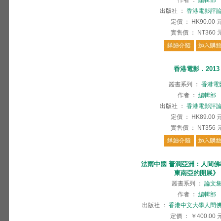
作者
：
編輯部
出版社
：
香港電影評
定價
：
HK90.00
實售價
：
NT360
香港電影．2013
叢書系列
：
香港電
作者
：
編輯部
出版社
：
香港電影評
定價
：
HK89.00
實售價
：
NT356
法雨中國 普潤亞洲：人間
東南亞的開展》
叢書系列
：
論文
作者
：
編輯部
出版社
：
香港中文大學人間
定價
：
￥400.00