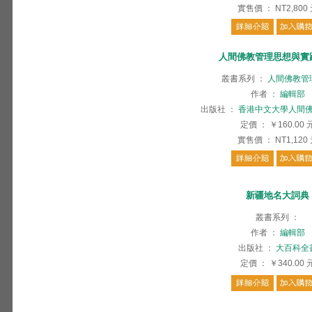
實售價
：
NT2,800
人間佛教管理思想與實
叢書系列
：
人間佛教管
作者
：
編輯部
出版社
：
香港中文大學人間
定價
：
￥160.00
實售價
：
NT1,120
新疆地名大詞典
叢書系列
：
作者
：
編輯部
出版社
：
大百科全
定價
：
￥340.00