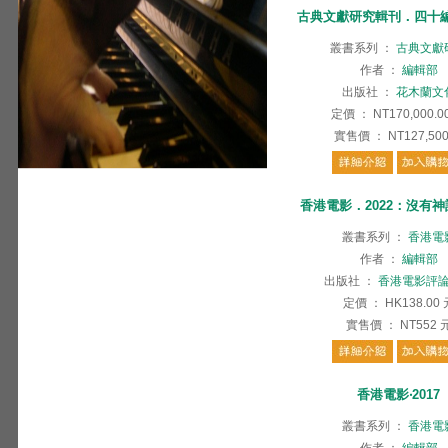
古典文獻研究輯刊．四十編(
叢書系列
：
古典文獻
作者
：
編輯部
出版社
：
花木蘭文
定價
：
NT170,000.0
實售價
：
NT127,50
香港電影．2022：沒有
叢書系列
：
香港電
作者
：
編輯部
出版社
：
香港電影評
定價
：
HK138.00
實售價
：
NT552
香港電影‧2017
叢書系列
：
香港電