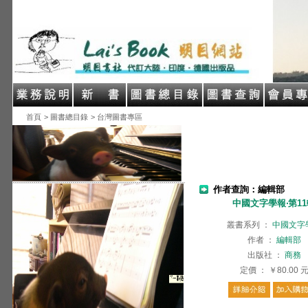
首頁
> 圖書總目錄
> 台灣圖書專區
作者查詢：編輯部
中國文字學報‧第1
叢書系列
：
中國文字
作者
：
編輯部
出版社
：
商務
定價
：
￥80.00