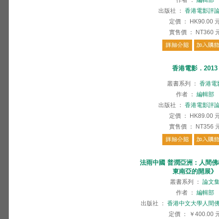
作者
：
編輯部
出版社
：
香港電影評
定價
：
HK90.00
實售價
：
NT360
香港電影．2013
叢書系列
：
香港電
作者
：
編輯部
出版社
：
香港電影評
定價
：
HK89.00
實售價
：
NT356
法雨中國 普潤亞洲：人間
東南亞的開展》
叢書系列
：
論文
作者
：
編輯部
出版社
：
香港中文大學人間
定價
：
￥400.00