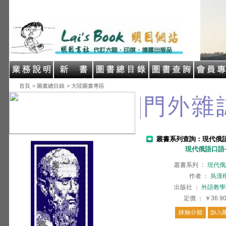
首頁
> 圖書總目錄
> 大陸圖書專區
叢書系列查詢：現代俄
現代俄語口語
叢書系列
：
現代俄
作者
：
吳漢
出版社
：
外語教學
定價
：
￥36.9