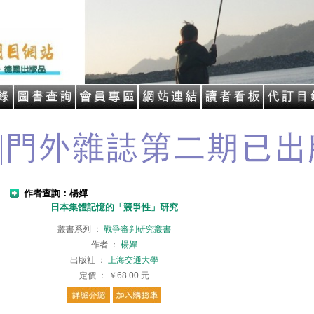
作者查詢：楊嬋
日本集體記憶的「競爭性」研究
叢書系列
：
戰爭審判研究叢書
作者
：
楊嬋
出版社
：
上海交通大學
定價
：
￥68.00
元