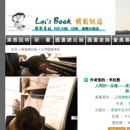
首頁
> 圖書總目錄
> 台灣圖書專區
作者查詢：李枝憙
人間的一朵蓮——星
路
叢書系列
：
人間佛教
作者
：
出版社
：
香港中文大
定價
：
￥1
實售價
：
N