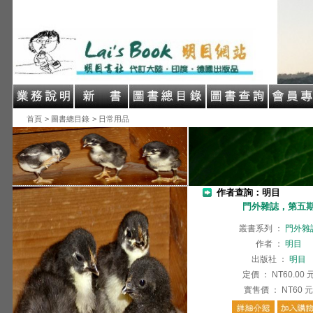
首頁
> 圖書總目錄
> 日常用品
作者查詢：明目
門外雜誌，第五
叢書系列
：
門外雜
作者
：
明目
出版社
：
明目
定價
：
NT60.00
實售價
：
NT60