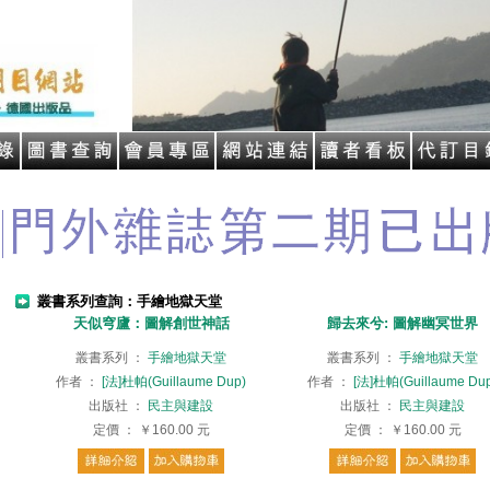
叢書系列查詢：手繪地獄天堂
天似穹廬：圖解創世神話
歸去來兮: 圖解幽冥世界
叢書系列
：
手繪地獄天堂
叢書系列
：
手繪地獄天堂
作者
：
[法]杜帕(Guillaume Dup)
作者
：
[法]杜帕(Guillaume Du
出版社
：
民主與建設
出版社
：
民主與建設
定價
：
￥160.00
元
定價
：
￥160.00
元