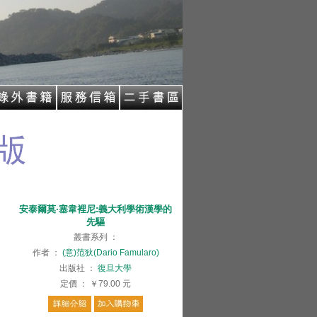
安泰爾莫·塞韋裡尼:義大利學術漢學的
先驅
叢書系列
：
作者
：
(意)范狄(Dario Famularo)
出版社
：
復旦大學
定價
：
￥79.00
元