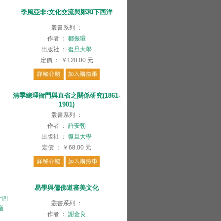
季風亞非:文化交流與鄭和下西洋
叢書系列
：
作者
：
鄒振環
出版社
：
復旦大學
定價
：
￥128.00
元
清季總理衙門與直省之關係研究(1861-
1901)
叢書系列
：
作者
：
許安朝
出版社
：
復旦大學
定價
：
￥68.00
元
易學與儒佛道審美文化
十四
叢書系列
：
議
作者
：
謝金良