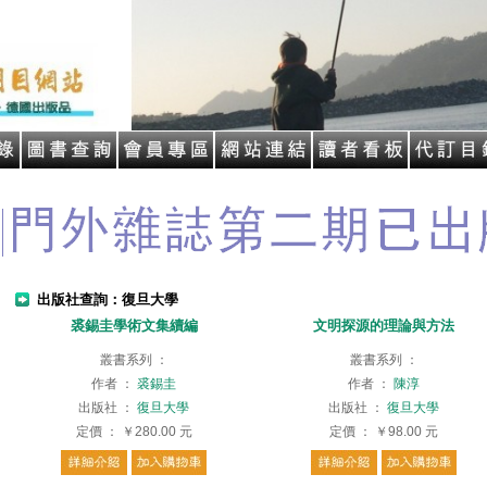
出版社查詢：復旦大學
裘錫圭學術文集續編
文明探源的理論與方法
叢書系列
：
叢書系列
：
作者
：
裘錫圭
作者
：
陳淳
出版社
：
復旦大學
出版社
：
復旦大學
定價
：
￥280.00
元
定價
：
￥98.00
元