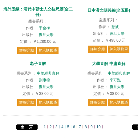
海外墨緣：清代中朝士人交往尺牘(全二
日本漢文話叢編(全五冊)
冊)
叢書系列
：
叢書系列
：
作者
：
慈波
作者
：
千金梅
出版社
：
復旦大學
出版社
：
復旦大學
定價
：
￥498.00
元
定價
：
￥1,280.00
元
老子直解
大學直解 中庸直解
叢書系列
：
中華經典直解
叢書系列
：
中華經典直解
作者
：
劉康德
作者
：
來可泓
出版社
：
復旦大學
出版社
：
復旦大學
定價
：
￥38.00
元
定價
：
￥38.00
元
1
2
3
4
5
6
7
8
9
10