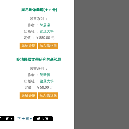
周易圖像彙編(全五冊)
叢書系列
：
作者
：
陳居淵
出版社
：
復旦大學
定價
：
￥880.00
元
晚清民國文學研究的新視野
叢書系列
：
作者
：
管新福
出版社
：
復旦大學
定價
：
￥58.00
元