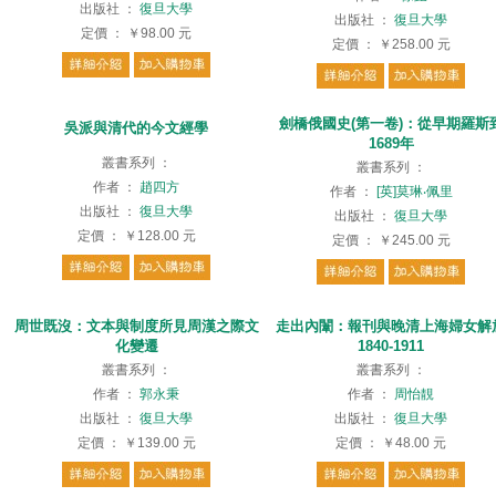
出版社
：
復旦大學
出版社
：
復旦大學
定價
：
￥98.00
元
定價
：
￥258.00
元
劍橋俄國史(第一卷)：從早期羅斯
吳派與清代的今文經學
1689年
叢書系列
：
叢書系列
：
作者
：
趙四方
作者
：
[英]莫琳‧佩里
出版社
：
復旦大學
出版社
：
復旦大學
定價
：
￥128.00
元
定價
：
￥245.00
元
周世既沒：文本與制度所見周漢之際文
走出內闈：報刊與晚清上海婦女解
化變遷
1840-1911
叢書系列
：
叢書系列
：
作者
：
郭永秉
作者
：
周怡靚
出版社
：
復旦大學
出版社
：
復旦大學
定價
：
￥139.00
元
定價
：
￥48.00
元