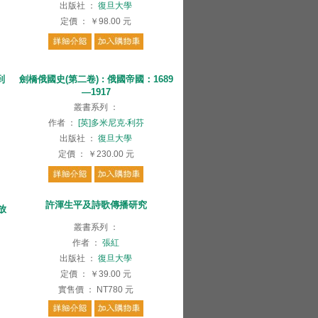
出版社
：
復旦大學
定價
：
￥98.00
元
到
劍橋俄國史(第二卷) : 俄國帝國：1689
—1917
叢書系列
：
作者
：
[英]多米尼克‧利芬
出版社
：
復旦大學
定價
：
￥230.00
元
許渾生平及詩歌傳播研究
放
叢書系列
：
作者
：
張紅
出版社
：
復旦大學
定價
：
￥39.00
元
實售價
：
NT780
元