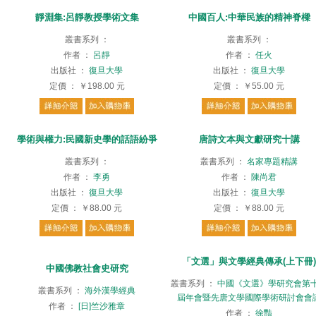
靜淵集:呂靜教授學術文集
中國百人:中華民族的精神脊樑
叢書系列
：
叢書系列
：
作者
：
呂靜
作者
：
任火
出版社
：
復旦大學
出版社
：
復旦大學
定價
：
￥198.00
元
定價
：
￥55.00
元
學術與權力:民國新史學的話語紛爭
唐詩文本與文獻研究十講
叢書系列
：
叢書系列
：
名家專題精講
作者
：
李勇
作者
：
陳尚君
出版社
：
復旦大學
出版社
：
復旦大學
定價
：
￥88.00
元
定價
：
￥88.00
元
「文選」與文學經典傳承(上下冊)
中國佛教社會史研究
叢書系列
：
中國《文選》學研究會第
叢書系列
：
海外漢學經典
屆年會暨先唐文學國際學術研討會會
作者
：
[日]竺沙雅章
作者
：
徐豔