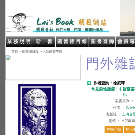
首頁
> 圖書總目錄
> 大陸圖書專區
作者查詢：徐振曄
常見惡性腫瘤：中醫藥基
化
叢書系列
：
作者
：
徐振
出版社
：
上海交
定價
：
￥238.0