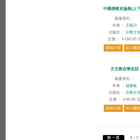
中國佛教史論集(上下
叢書系列
：
作者
：
王賜川
出版社
：
宗教文
定價
：
￥180.00
天主教在華史話
叢書系列
：
作者
：
趙建敏
出版社
：
宗教文
定價
：
￥88.00
1
2