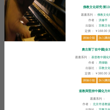
佛教文化研究‧第1
叢書系列
：
佛教文化
作者
：
洪修平
出版社
：
宗教文
定價
：
￥168.00
奧古斯丁在中國(全3
叢書系列
：
基督教中國化
作者
：
周偉馳
出版社
：
宗教文
定價
：
￥380.00
道教與堅持中國化方
叢書系列
：
作者
：
北京市道教
出版社
：
宗教文