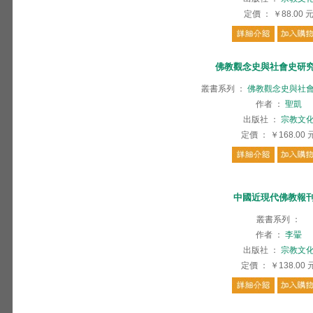
定價
：
￥88.00
佛教觀念史與社會史研
叢書系列
：
佛教觀念史與社
作者
：
聖凱
出版社
：
宗教文
定價
：
￥168.00
中國近現代佛教報
叢書系列
：
作者
：
李翬
出版社
：
宗教文
定價
：
￥138.00