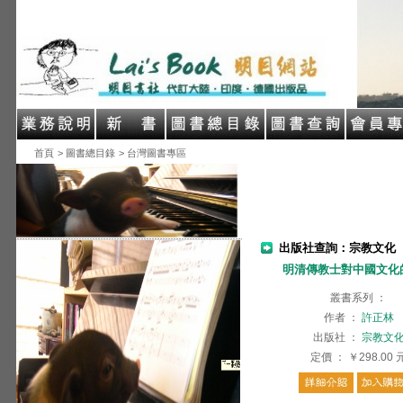
首頁
> 圖書總目錄
> 台灣圖書專區
出版社查詢：宗教文化
明清傳教士對中國文化
叢書系列
：
作者
：
許正林
出版社
：
宗教文
定價
：
￥298.00