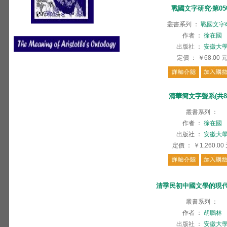
戰國文字研究‧第0
叢書系列
：
戰國文字
作者
：
徐在國
出版社
：
安徽大
定價
：
￥68.00
清華簡文字聲系(共8
叢書系列
：
作者
：
徐在國
出版社
：
安徽大
定價
：
￥1,260.00
清季民初中國文學的現
叢書系列
：
作者
：
胡鵬林
出版社
：
安徽大