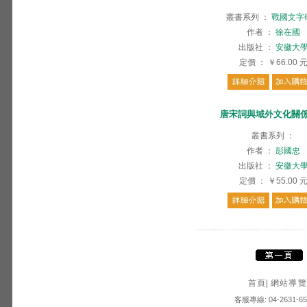
叢書系列
：
戰國文字
作者
：
徐在國
出版社
：
安徽大
定價
：
￥66.00
唐宋詞與域外文化關
叢書系列
：
作者
：
彭國忠
出版社
：
安徽大
定價
：
￥55.00
首頁
|
網站導覽
客服專線: 04-2631