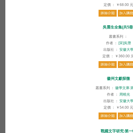
定價
：
￥68.00
吳震生全集(共5冊
叢書系列
：
作者
：
[宋]吳潛
出版社
：
安徽大
定價
：
￥360.00
徽州文獻探微
叢書系列
：
徽學文庫‧
作者
：
周曉光
出版社
：
安徽大
定價
：
￥54.00
戰國文字研究‧第一