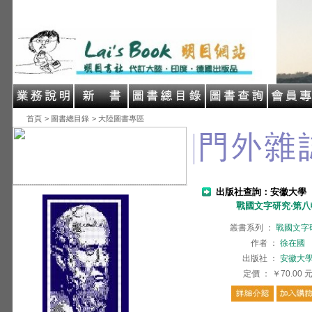
首頁
> 圖書總目錄
> 大陸圖書專區
出版社查詢：安徽大學
戰國文字研究‧第八
叢書系列
：
戰國文字
作者
：
徐在國
出版社
：
安徽大
定價
：
￥70.00