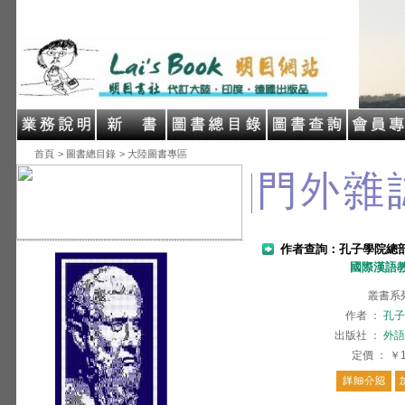
首頁
> 圖書總目錄
> 大陸圖書專區
作者查詢：孔子學院總
國際漢語
叢書系
作者
：
孔子
出版社
：
外語
定價
：
￥1