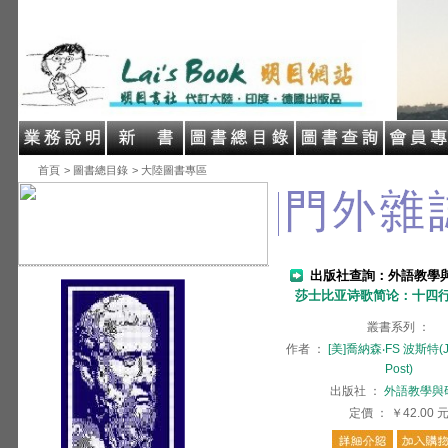
首頁
> 圖書總目錄
> 大陸圖書專區
出版社查詢：外語教學
莎士比亚诗歌简论：十四
叢書系列
：
作者
：
[美]喬納森‧FS 波斯特(Jo
Post)
出版社
：
外語教學與
定價
：
￥42.00