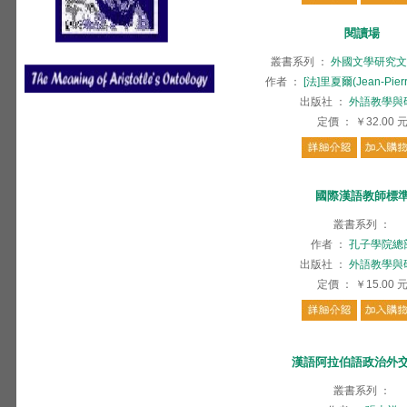
閱讀場
叢書系列
：
外國文學研究文
作者
：
[法]里夏爾(Jean-Pierr
出版社
：
外語教學與
定價
：
￥32.00
國際漢語教師標
叢書系列
：
作者
：
孔子學院總
出版社
：
外語教學與
定價
：
￥15.00
漢語阿拉伯語政治外
叢書系列
：