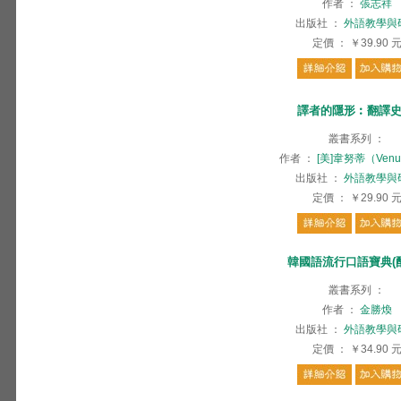
作者
：
張志祥
出版社
：
外語教學與
定價
：
￥39.90
譯者的隱形︰翻譯史
叢書系列
：
作者
：
[美]韋努蒂（Venu
出版社
：
外語教學與
定價
：
￥29.90
韓國語流行口語寶典(配
叢書系列
：
作者
：
金勝煥
出版社
：
外語教學與
定價
：
￥34.90