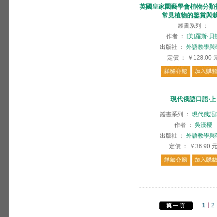
英國皇家園藝學會植物分類
常見植物的鑒賞與
叢書系列
：
作者
：
[美]羅斯·貝
出版社
：
外語教學與
定價
：
￥128.00
現代俄語口語‧上
叢書系列
：
現代俄語
作者
：
吳漢櫻
出版社
：
外語教學與
定價
：
￥36.90
1
2