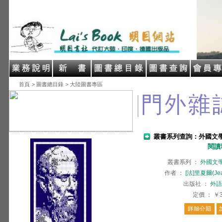
首頁
> 圖書總目錄
> 大陸圖書專區
叢書系列查詢：外國文
閱讀
叢書系列
：
外國文
作者
：
[法]里夏爾(Jean
出版社
：
外語
定價
：
￥3