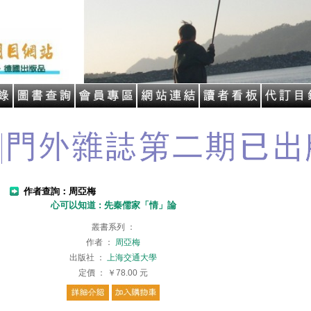
作者查詢：周亞梅
心可以知道 : 先秦儒家「情」論
叢書系列
：
作者
：
周亞梅
出版社
：
上海交通大學
定價
：
￥78.00
元