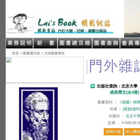
首頁
> 圖書總目錄
> 大陸圖書專區
出版社查詢：北京大學
經典釋文(全4冊)
叢書系列
：
《儒藏》精
作者
：
[唐]陸德明
出版社
：
北京大
定價
：
￥448.00