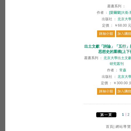
叢書系列
：
作者
：
[愛爾蘭]大衛‧
出版社
：
北京大
定價
：
￥68.00
出土文獻「詩論」「五行」
思想史的重構(上下
叢書系列
：
北京大學出土文
研究叢刊
作者
：
常森
出版社
：
北京大
定價
：
￥300.00
1
2
首頁
|
網站導覽