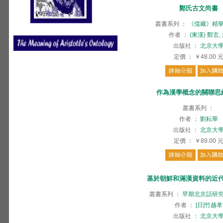
鄭氏古文尚書
叢書系列
：
《儒藏》精
作者
：
(東漢) 鄭玄,
出版社
：
北京大
定價
：
￥48.00
作為漢學概念的關聯思
叢書系列
：
作者
：
劉耘華
出版社
：
北京大
定價
：
￥89.00
基於朝鮮和滿漢資料的近
叢書系列
：
早期北京話研
作者
：
[日]竹越孝
出版社
：
北京大