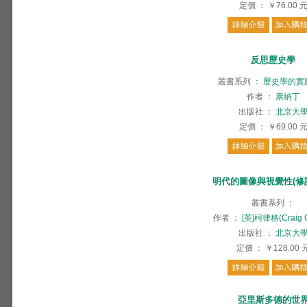
定價
：
￥76.00
反思歷史學
叢書系列
：
歷史學的實
作者
：
康納丁
出版社
：
北京大
定價
：
￥69.00
明代的圖像與視覺性(修
叢書系列
：
作者
：
[英]柯律格(Craig C
出版社
：
北京大
定價
：
￥128.00
亞里斯多德的世