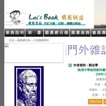
首頁
> 圖書總目錄
> 大陸圖書專區
作者查詢：劉志學
晚清中學物理教科書
(1840-
叢書系
作者
：
出版社
：
上
定價
：
￥7