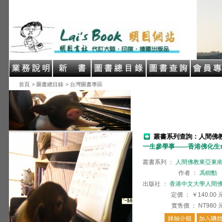
首頁
> 圖書總目錄
> 台灣圖書專區
叢書系列查詢：人間佛
一生參學事——香港佛化生
叢書系列
：
人間佛教東亞東
作者
：
馮樹勳
出版社
：
香港中文大學人間
定價
：
￥140.00
實售價
：
NT980