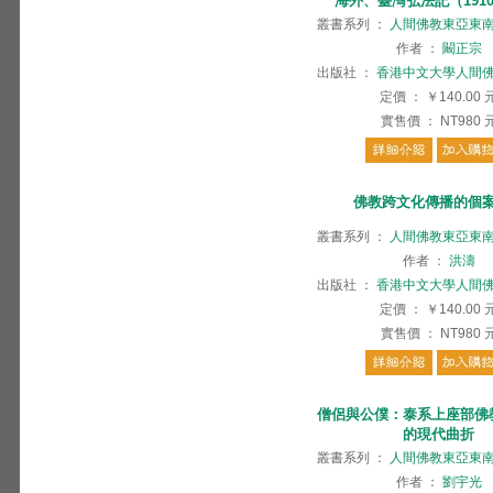
海外、臺灣弘法記（1910-
叢書系列
：
人間佛教東亞東
作者
：
闞正宗
出版社
：
香港中文大學人間
定價
：
￥140.00
實售價
：
NT980
佛教跨文化傳播的個
叢書系列
：
人間佛教東亞東
作者
：
洪濤
出版社
：
香港中文大學人間
定價
：
￥140.00
實售價
：
NT980
僧侶與公僕：泰系上座部佛
的現代曲折
叢書系列
：
人間佛教東亞東
作者
：
劉宇光