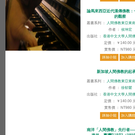
論馬來西亞近代漢傳佛教：
的觀察
叢書系列
：
人間佛教東亞東
作者
：
侯坤宏
出版社
：
香港中文大學人間
定價
：
￥140.00
實售價
：
NT980
新加坡人間佛教的起
叢書系列
：
人間佛教東亞東
作者
：
徐郁縈
出版社
：
香港中文大學人間
定價
：
￥140.00
實售價
：
NT980
南洋「人間佛教」先行者—