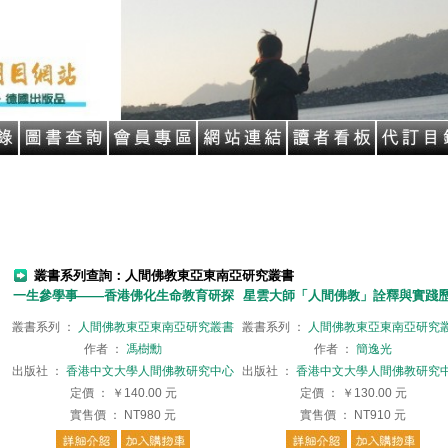
叢書系列查詢：人間佛教東亞東南亞研究叢書
一生參學事——香港佛化生命教育研探
星雲大師「人間佛教」詮釋與實踐
叢書系列
：
人間佛教東亞東南亞研究叢書
叢書系列
：
人間佛教東亞東南亞研究
作者
：
馮樹勳
作者
：
簡逸光
出版社
：
香港中文大學人間佛教研究中心
出版社
：
香港中文大學人間佛教研究
定價
：
￥140.00
元
定價
：
￥130.00
元
實售價
：
NT980
元
實售價
：
NT910
元