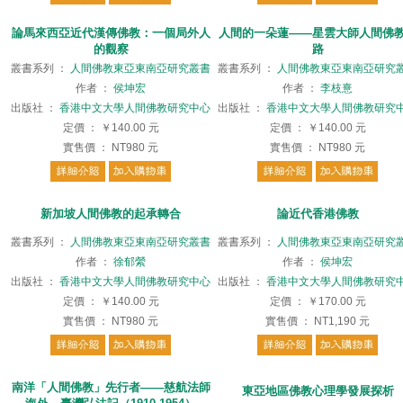
論馬來西亞近代漢傳佛教：一個局外人
人間的一朵蓮——星雲大師人間佛
的觀察
路
叢書系列
：
人間佛教東亞東南亞研究叢書
叢書系列
：
人間佛教東亞東南亞研究
作者
：
侯坤宏
作者
：
李枝憙
出版社
：
香港中文大學人間佛教研究中心
出版社
：
香港中文大學人間佛教研究
定價
：
￥140.00
元
定價
：
￥140.00
元
實售價
：
NT980
元
實售價
：
NT980
元
新加坡人間佛教的起承轉合
論近代香港佛教
叢書系列
：
人間佛教東亞東南亞研究叢書
叢書系列
：
人間佛教東亞東南亞研究
作者
：
徐郁縈
作者
：
侯坤宏
出版社
：
香港中文大學人間佛教研究中心
出版社
：
香港中文大學人間佛教研究
定價
：
￥140.00
元
定價
：
￥170.00
元
實售價
：
NT980
元
實售價
：
NT1,190
元
南洋「人間佛教」先行者——慈航法師
東亞地區佛教心理學發展探析