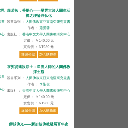
教思
般若智，菩提心——星雲大師人間生活
禪之理論與弘化
叢書
叢書系列
：
人間佛教東亞東南亞研究叢書
作者
：
蕭愛蓉
中心
出版社
：
香港中文大學人間佛教研究中心
定價
：
￥140.00
元
實售價
：
NT980
元
在娑婆建設淨土：星雲大師的人間佛教
淨土觀
叢書
叢書系列
：
人間佛教東亞東南亞研究叢書
作者
：
李聖俊
中心
出版社
：
香港中文大學人間佛教研究中心
定價
：
￥140.00
元
實售價
：
NT980
元
獅城佛光——新加坡佛教發展百年史