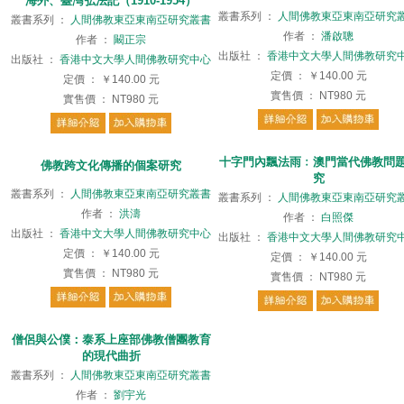
海外、臺灣弘法記（1910-1954）
叢書系列
：
人間佛教東亞東南亞研究
叢書系列
：
人間佛教東亞東南亞研究叢書
作者
：
潘啟聰
作者
：
闞正宗
出版社
：
香港中文大學人間佛教研究
出版社
：
香港中文大學人間佛教研究中心
定價
：
￥140.00
元
定價
：
￥140.00
元
實售價
：
NT980
元
實售價
：
NT980
元
十字門內飄法雨﹕澳門當代佛教問
佛教跨文化傳播的個案研究
究
叢書系列
：
人間佛教東亞東南亞研究叢書
叢書系列
：
人間佛教東亞東南亞研究
作者
：
洪濤
作者
：
白照傑
出版社
：
香港中文大學人間佛教研究中心
出版社
：
香港中文大學人間佛教研究
定價
：
￥140.00
元
定價
：
￥140.00
元
實售價
：
NT980
元
實售價
：
NT980
元
僧侶與公僕：泰系上座部佛教僧團教育
的現代曲折
叢書系列
：
人間佛教東亞東南亞研究叢書
作者
：
劉宇光