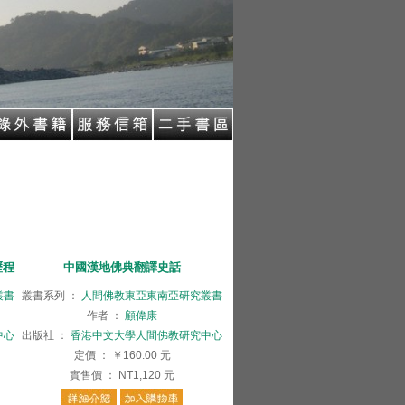
歷程
中國漢地佛典翻譯史話
叢書
叢書系列
：
人間佛教東亞東南亞研究叢書
作者
：
顧偉康
中心
出版社
：
香港中文大學人間佛教研究中心
定價
：
￥160.00
元
實售價
：
NT1,120
元