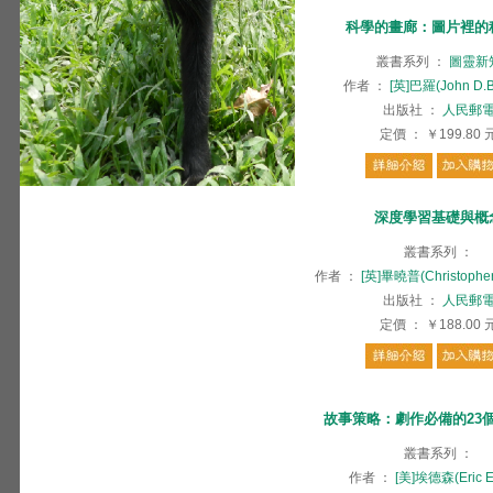
科學的畫廊：圖片裡的
叢書系列
：
圖靈新
作者
：
[英]巴羅(John D.B
出版社
：
人民郵
定價
：
￥199.80
深度學習基礎與概
叢書系列
：
作者
：
[英]畢曉普(Christopher
出版社
：
人民郵
定價
：
￥188.00
故事策略：劇作必備的23
叢書系列
：
作者
：
[美]埃德森(Eric E