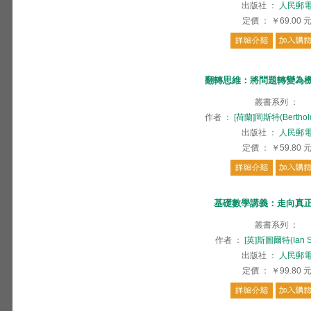
出版社
：
人民郵
定價
：
￥69.00
翻轉思維：將問題轉變為
叢書系列
：
作者
：
[荷蘭]岡斯特(Berthold
出版社
：
人民郵
定價
：
￥59.80
基礎數學講義：走向真
叢書系列
：
作者
：
[英]斯圖爾特(Ian St
出版社
：
人民郵
定價
：
￥99.80