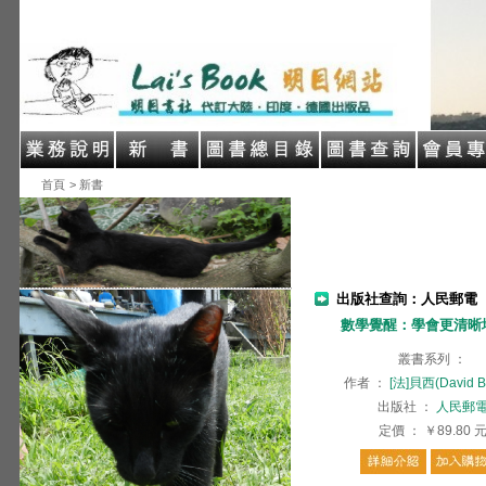
首頁
> 新書
出版社查詢：人民郵電
數學覺醒：學會更清晰
叢書系列
：
作者
：
[法]貝西(David B
出版社
：
人民郵
定價
：
￥89.80