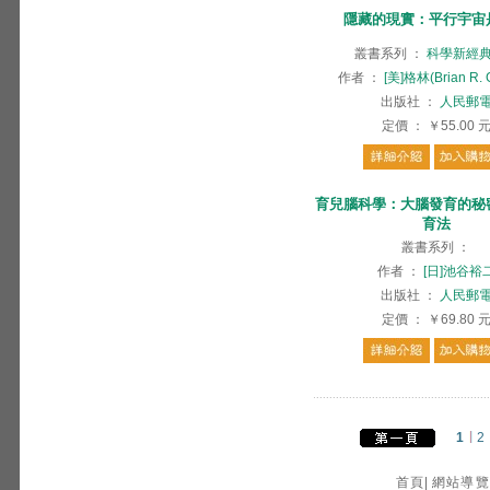
隱藏的現實：平行宇宙
叢書系列
：
科學新經
作者
：
[美]格林(Brian R. 
出版社
：
人民郵
定價
：
￥55.00
育兒腦科學：大腦發育的秘
育法
叢書系列
：
作者
：
[日]池谷裕
出版社
：
人民郵
定價
：
￥69.80
1
2
首頁
|
網站導覽