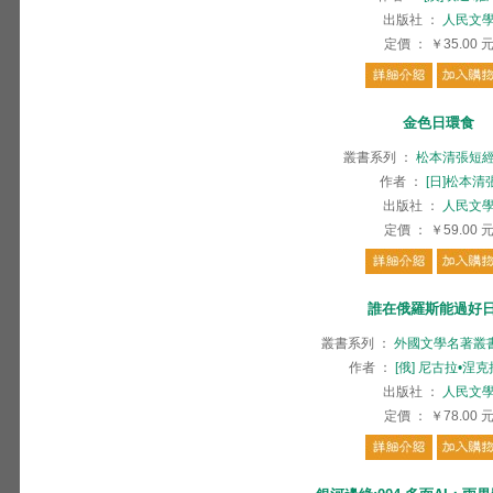
出版社
：
人民文
定價
：
￥35.00
金色日環食
叢書系列
：
松本清張短
作者
：
[日]松本清
出版社
：
人民文
定價
：
￥59.00
誰在俄羅斯能過好
叢書系列
：
外國文學名著叢
作者
：
[俄] 尼古拉•涅
出版社
：
人民文
定價
：
￥78.00