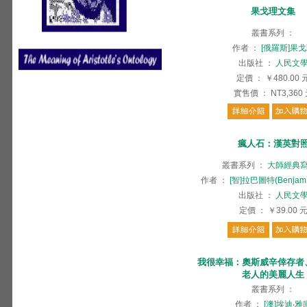
果戈理文集
叢書系列
：
作者
：
[俄羅斯]果
出版社
：
人民文
定價
：
￥480.00
實售價
：
NT3,360
瘋人石：漢英對
叢書系列
：
大師經典
作者
：
[智]拉巴圖特(Benjamín
出版社
：
人民文
定價
：
￥39.00
我很幸福：奧斯威辛倖存者
老人的美麗人生
叢書系列
：
作者
：
[澳]埃迪‧雅