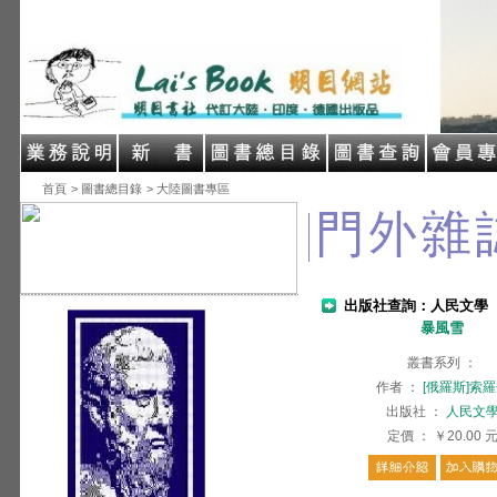
首頁
> 圖書總目錄
> 大陸圖書專區
出版社查詢：人民文學
暴風雪
叢書系列
：
作者
：
[俄羅斯]索
出版社
：
人民文
定價
：
￥20.00