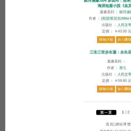
銀河邊緣:004 多面AI：雨
海涯短篇小說《血
叢書系列
：
銀河邊
作者
：
[美]雷斯尼克(Mike R
出版社
：
人民文
定價
：
￥43.00
三生三世步生蓮：永生花(
叢書系列
：
作者
：
唐七
出版社
：
人民文
定價
：
￥59.80
1
2
首頁
|
網站導覽