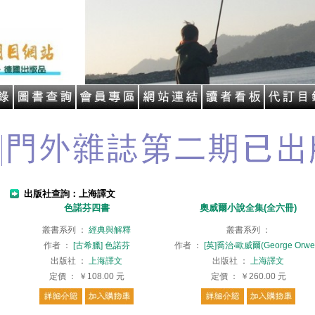
出版社查詢：上海譯文
色諾芬四書
奧威爾小說全集(全六冊)
叢書系列
：
經典與解釋
叢書系列
：
作者
：
[古希臘] 色諾芬
作者
：
[英]喬治‧歐威爾(George Orwel
出版社
：
上海譯文
出版社
：
上海譯文
定價
：
￥108.00
元
定價
：
￥260.00
元