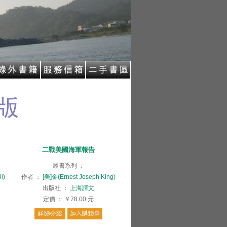
二戰美國海軍報告
叢書系列
：
l)
作者
：
[美]金(Ernest Joseph King)
出版社
：
上海譯文
定價
：
￥78.00
元