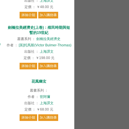
出版社
：
上海譯文
定價
：
￥48.00
元
劍橋拉美經濟史(上卷)：殖民時期與短
暫的19世紀
叢書系列
：
劍橋拉美經濟史
)
作者
：
[英]托馬斯(Victor Bulmer-Thomas)
出版社
：
上海譯文
定價
：
￥198.00
元
花風幽玄
叢書系列
：
作者
：
世阿彌
出版社
：
上海譯文
定價
：
￥68.00
元