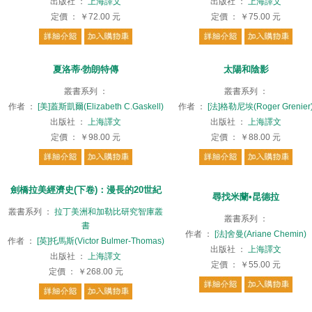
出版社
：
上海譯文
出版社
：
上海譯文
定價
：
￥72.00
元
定價
：
￥75.00
元
夏洛蒂‧勃朗特傳
太陽和陰影
叢書系列
：
叢書系列
：
作者
：
[美]蓋斯凱爾(Elizabeth C.Gaskell)
作者
：
[法]格勒尼埃(Roger Grenier
出版社
：
上海譯文
出版社
：
上海譯文
定價
：
￥98.00
元
定價
：
￥88.00
元
劍橋拉美經濟史(下卷)：漫長的20世紀
尋找米蘭•昆德拉
叢書系列
：
拉丁美洲和加勒比研究智庫叢
叢書系列
：
書
作者
：
[法]舍曼(Ariane Chemin)
作者
：
[英]托馬斯(Victor Bulmer-Thomas)
出版社
：
上海譯文
出版社
：
上海譯文
定價
：
￥55.00
元
定價
：
￥268.00
元