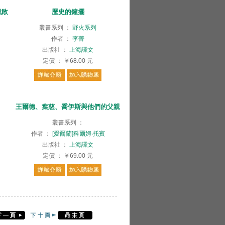
戰敗
歷史的鐘擺
叢書系列
：
野火系列
作者
：
李菁
出版社
：
上海譯文
定價
：
￥68.00
元
王爾德、葉慈、喬伊斯與他們的父親
叢書系列
：
作者
：
[愛爾蘭]科爾姆‧托賓
出版社
：
上海譯文
定價
：
￥69.00
元