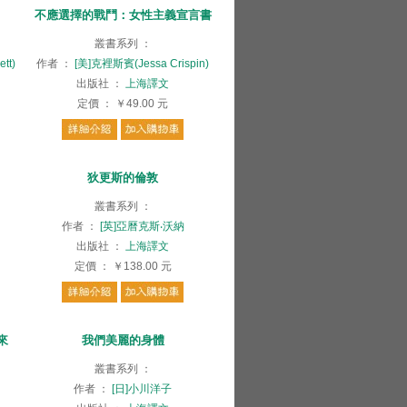
不應選擇的戰鬥：女性主義宣言書
叢書系列
：
tt)
作者
：
[美]克裡斯賓(Jessa Crispin)
出版社
：
上海譯文
定價
：
￥49.00
元
狄更斯的倫敦
叢書系列
：
作者
：
[英]亞曆克斯‧沃納
出版社
：
上海譯文
定價
：
￥138.00
元
來
我們美麗的身體
叢書系列
：
作者
：
[日]小川洋子