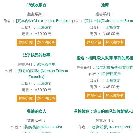
19號收銀台
池塘
叢書系列
：
叢書系列
：
作者
：
[英]本內特(Claire-Louise Bennett)
作者
：
[英]本內特(Claire-Louise Benne
出版社
：
上海譯文
出版社
：
上海譯文
定價
：
￥69.00
元
定價
：
￥68.00
元
近乎快樂的故事
捏造：福岡,殺人教師,事件的真相
叢書系列
：
酷兒故事集
叢書系列
：
譯文紀實系列•真實罪案
作者
：
[印尼]帕薩里布(Norman Erikson
作者
：
[日]福田真澄
Pasaribu)
出版社
：
上海譯文
出版社
：
上海譯文
定價
：
￥48.00
元
定價
：
￥59.80
元
難纏的女人
男性製造：過去的偏見如何影響未
叢書系列
：
叢書系列
：
作者
：
[英]路易斯(Helen Lewis)
作者
：
[澳]斯派瑟(Tracey Spicer)