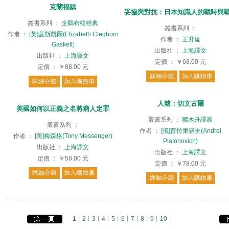
克蘭福鎮
妥協與對抗：日本知識人的戰時與
叢書系列
：
企鵝布紋經典
叢書系列
：
作者
：
[英]蓋斯凱爾(Elizabeth Cleghorn
作者
：
王升遠
Gaskell)
出版社
：
上海譯文
出版社
：
上海譯文
定價
：
￥68.00
元
定價
：
￥88.00
元
人墟：切文古爾
美國如何以正義之名將窮人定罪
叢書系列
：
獨木舟譯叢
叢書系列
：
作者
：
[俄]普拉東諾夫(Andrei
作者
：
[美]梅森格(Tony Messenger)
Platonovich)
出版社
：
上海譯文
出版社
：
上海譯文
定價
：
￥58.00
元
定價
：
￥78.00
元
1
2
3
4
5
6
7
8
9
10