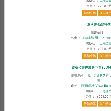
出版社
：
上海譯
定價
：
￥72.00
夏洛蒂‧勃朗特傳
叢書系列
：
作者
：
[美]蓋斯凱爾(Elizabeth 
出版社
：
上海譯
定價
：
￥98.00
劍橋拉美經濟史(下卷)：漫
叢書系列
：
拉丁美洲和加勒
書
作者
：
[英]托馬斯(Victor Bulm
出版社
：
上海譯
定價
：
￥268.00