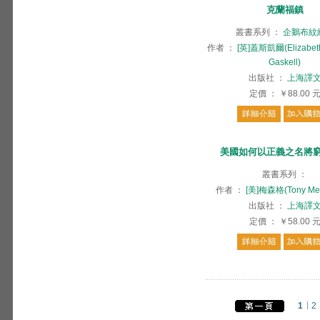
克蘭福鎮
叢書系列
：
企鵝布紋
作者
：
[英]蓋斯凱爾(Elizabeth
Gaskell)
出版社
：
上海譯
定價
：
￥88.00
美國如何以正義之名將
叢書系列
：
作者
：
[美]梅森格(Tony Mes
出版社
：
上海譯
定價
：
￥58.00
1
2