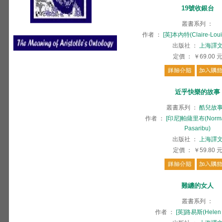
19號收銀台
叢書系列
：
作者
：
[英]本內特(Claire-Loui
出版社
：
上海譯
定價
：
￥69.00
近乎快樂的故事
叢書系列
：
酷兒故
作者
：
[印尼]帕薩里布(Norman
Pasaribu)
出版社
：
上海譯
定價
：
￥59.80
難纏的女人
叢書系列
：
作者
：
[英]路易斯(Helen 