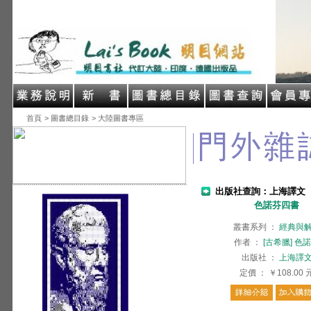
首頁
> 圖書總目錄
> 大陸圖書專區
出版社查詢：上海譯文
色諾芬四書
叢書系列
：
經典與
作者
：
[古希臘] 色
出版社
：
上海譯
定價
：
￥108.00