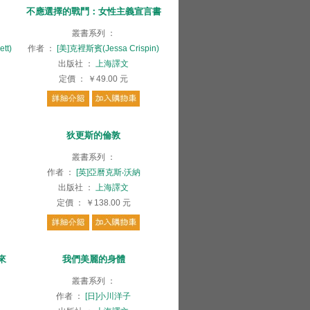
不應選擇的戰鬥：女性主義宣言書
叢書系列
：
tt)
作者
：
[美]克裡斯賓(Jessa Crispin)
出版社
：
上海譯文
定價
：
￥49.00
元
狄更斯的倫敦
叢書系列
：
作者
：
[英]亞曆克斯‧沃納
出版社
：
上海譯文
定價
：
￥138.00
元
來
我們美麗的身體
叢書系列
：
作者
：
[日]小川洋子