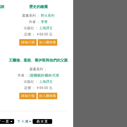
戰敗
歷史的鐘擺
叢書系列
：
野火系列
作者
：
李菁
出版社
：
上海譯文
定價
：
￥68.00
元
王爾德、葉慈、喬伊斯與他們的父親
叢書系列
：
作者
：
[愛爾蘭]科爾姆‧托賓
出版社
：
上海譯文
定價
：
￥69.00
元