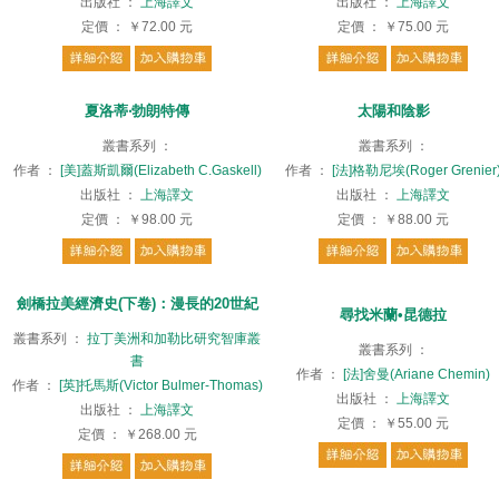
出版社
：
上海譯文
出版社
：
上海譯文
定價
：
￥72.00
元
定價
：
￥75.00
元
夏洛蒂‧勃朗特傳
太陽和陰影
叢書系列
：
叢書系列
：
作者
：
[美]蓋斯凱爾(Elizabeth C.Gaskell)
作者
：
[法]格勒尼埃(Roger Grenier
出版社
：
上海譯文
出版社
：
上海譯文
定價
：
￥98.00
元
定價
：
￥88.00
元
劍橋拉美經濟史(下卷)：漫長的20世紀
尋找米蘭•昆德拉
叢書系列
：
拉丁美洲和加勒比研究智庫叢
叢書系列
：
書
作者
：
[法]舍曼(Ariane Chemin)
作者
：
[英]托馬斯(Victor Bulmer-Thomas)
出版社
：
上海譯文
出版社
：
上海譯文
定價
：
￥55.00
元
定價
：
￥268.00
元