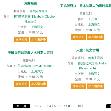
克蘭福鎮
妥協與對抗：日本知識人的戰時與
叢書系列
：
企鵝布紋經典
叢書系列
：
作者
：
[英]蓋斯凱爾(Elizabeth Cleghorn
作者
：
王升遠
Gaskell)
出版社
：
上海譯文
出版社
：
上海譯文
定價
：
￥68.00
元
定價
：
￥88.00
元
人墟：切文古爾
美國如何以正義之名將窮人定罪
叢書系列
：
獨木舟譯叢
叢書系列
：
作者
：
[俄]普拉東諾夫(Andrei
作者
：
[美]梅森格(Tony Messenger)
Platonovich)
出版社
：
上海譯文
出版社
：
上海譯文
定價
：
￥58.00
元
定價
：
￥78.00
元
1
2
3
4
5
6
7
8
9
10