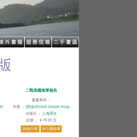
二戰美國海軍報告
叢書系列
：
l)
作者
：
[美]金(Ernest Joseph King)
出版社
：
上海譯文
定價
：
￥78.00
元