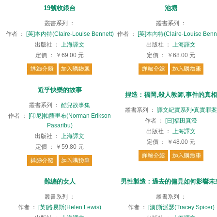
19號收銀台
池塘
叢書系列
：
叢書系列
：
作者
：
[英]本內特(Claire-Louise Bennett)
作者
：
[英]本內特(Claire-Louise Benne
出版社
：
上海譯文
出版社
：
上海譯文
定價
：
￥69.00
元
定價
：
￥68.00
元
近乎快樂的故事
捏造：福岡,殺人教師,事件的真相
叢書系列
：
酷兒故事集
叢書系列
：
譯文紀實系列•真實罪案
作者
：
[印尼]帕薩里布(Norman Erikson
作者
：
[日]福田真澄
Pasaribu)
出版社
：
上海譯文
出版社
：
上海譯文
定價
：
￥48.00
元
定價
：
￥59.80
元
難纏的女人
男性製造：過去的偏見如何影響未
叢書系列
：
叢書系列
：
作者
：
[英]路易斯(Helen Lewis)
作者
：
[澳]斯派瑟(Tracey Spicer)