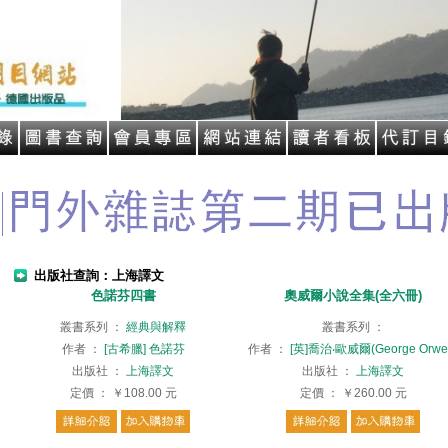
出版社查詢：上海譯文
色諾芬四書
奧威爾小說全集(全六冊)
叢書系列
：
經典與解釋
叢書系列
：
作者
：
[古希臘] 色諾芬
作者
：
[英]喬治‧歐威爾(George Orwel
出版社
：
上海譯文
出版社
：
上海譯文
定價
：
￥108.00
元
定價
：
￥260.00
元