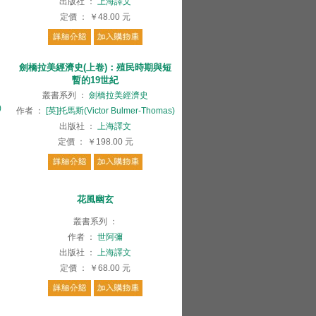
出版社
：
上海譯文
定價
：
￥48.00
元
劍橋拉美經濟史(上卷)：殖民時期與短
暫的19世紀
叢書系列
：
劍橋拉美經濟史
)
作者
：
[英]托馬斯(Victor Bulmer-Thomas)
出版社
：
上海譯文
定價
：
￥198.00
元
花風幽玄
叢書系列
：
作者
：
世阿彌
出版社
：
上海譯文
定價
：
￥68.00
元