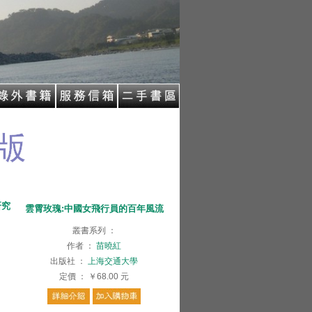
研究
雲霄玫瑰:中國女飛行員的百年風流
叢書系列
：
作者
：
苗曉紅
出版社
：
上海交通大學
定價
：
￥68.00
元