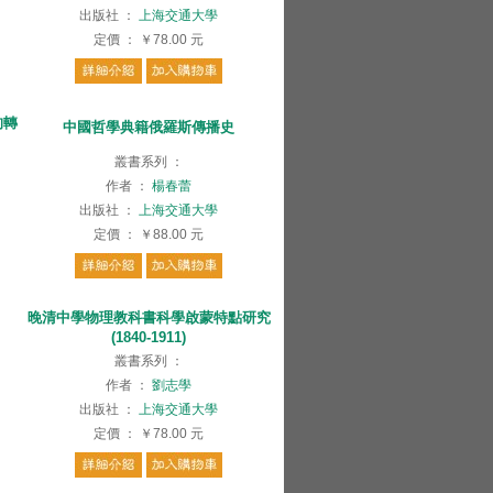
出版社
：
上海交通大學
定價
：
￥78.00
元
的轉
中國哲學典籍俄羅斯傳播史
叢書系列
：
作者
：
楊春蕾
出版社
：
上海交通大學
定價
：
￥88.00
元
晚清中學物理教科書科學啟蒙特點研究
(1840-1911)
叢書系列
：
作者
：
劉志學
出版社
：
上海交通大學
定價
：
￥78.00
元