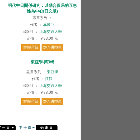
明代中日關係研究：以勘合貿易的互惠
性為中心(日文版)
叢書系列
：
作者
：
暴圖亞
出版社
：
上海交通大學
定價
：
￥88.00
元
東亞學‧第3輯
叢書系列
：
東亞學
作者
：
江靜
出版社
：
上海交通大學
定價
：
￥88.00
元