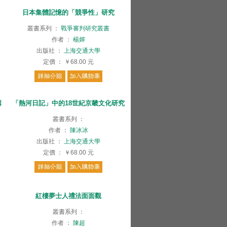
日本集體記憶的「競爭性」研究
叢書系列
：
戰爭審判研究叢書
作者
：
楊嬋
出版社
：
上海交通大學
定價
：
￥68.00
元
講
「熱河日記」中的18世紀京畿文化研究
叢書系列
：
作者
：
陳冰冰
出版社
：
上海交通大學
定價
：
￥68.00
元
紅樓夢士人禮法面面觀
叢書系列
：
作者
：
陳超