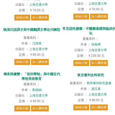
出版社
：
上海交通大學
出版社
：
上海交通大學
定價
：
￥78.00
元
定價
：
￥78.00
元
常見惡性腫瘤：中醫藥基礎與臨床
晚清日語譯才與中國翻譯文學近代轉型
化
叢書系列
：
叢書系列
：
作者
：
汪帥東
作者
：
徐振曄
出版社
：
上海交通大學
出版社
：
上海交通大學
定價
：
￥88.00
元
定價
：
￥238.00
元
傳承與嬗變：「癸卯學制」與中國近代
東京審判史料研究
學校美術教育
叢書系列
：
戰爭審判研究叢書
叢書系列
：
作者
：
趙玉蕙
作者
：
劉娟娟
出版社
：
上海交通大學
出版社
：
上海交通大學
定價
：
￥98.00
元
定價
：
￥49.00
元