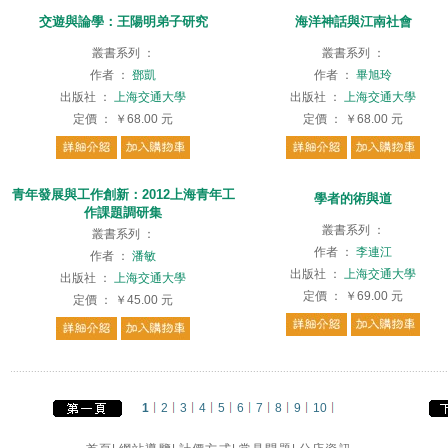
交遊與論學：王陽明弟子研究
海洋神話與江南社會
叢書系列
：
叢書系列
：
作者
：
鄧凱
作者
：
畢旭玲
出版社
：
上海交通大學
出版社
：
上海交通大學
定價
：
￥68.00
元
定價
：
￥68.00
元
青年發展與工作創新：2012上海青年工
學者的術與道
作課題調研集
叢書系列
：
叢書系列
：
作者
：
李連江
作者
：
潘敏
出版社
：
上海交通大學
出版社
：
上海交通大學
定價
：
￥69.00
元
定價
：
￥45.00
元
1
2
3
4
5
6
7
8
9
10