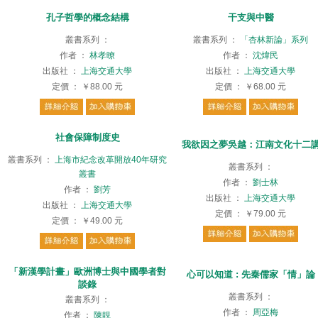
孔子哲學的概念結構
干支與中醫
叢書系列
：
叢書系列
：
「杏林新論」系列
作者
：
林孝暸
作者
：
沈煒民
出版社
：
上海交通大學
出版社
：
上海交通大學
定價
：
￥88.00
元
定價
：
￥68.00
元
社會保障制度史
我欲因之夢吳越：江南文化十二
叢書系列
：
上海市紀念改革開放40年研究
叢書系列
：
叢書
作者
：
劉士林
作者
：
劉芳
出版社
：
上海交通大學
出版社
：
上海交通大學
定價
：
￥79.00
元
定價
：
￥49.00
元
「新漢學計畫」歐洲博士與中國學者對
心可以知道 : 先秦儒家「情」論
談錄
叢書系列
：
叢書系列
：
作者
：
周亞梅
作者
：
陳靚