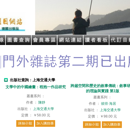
出版社查詢：上海交通大學
跨越空間和歷史的敘事傳統 : 敘事
文學中的中國繪畫：程抱一作品研究
的理論與實踐 第1版
叢書系列
：
叢書系列
：
作者
：
陳靜
作者
：
彼得·海居
出版社
：
上海交通大學
出版社
：
上海交通大學
定價
：
￥58.00
元
定價
：
￥98.00
元