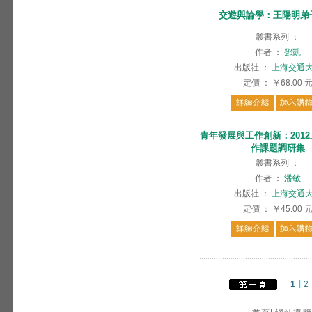
交遊與論學：王陽明弟
叢書系列
：
作者
：
鄧凱
出版社
：
上海交通
定價
：
￥68.00
青年發展與工作創新：201
作課題調研集
叢書系列
：
作者
：
潘敏
出版社
：
上海交通
定價
：
￥45.00
1
2