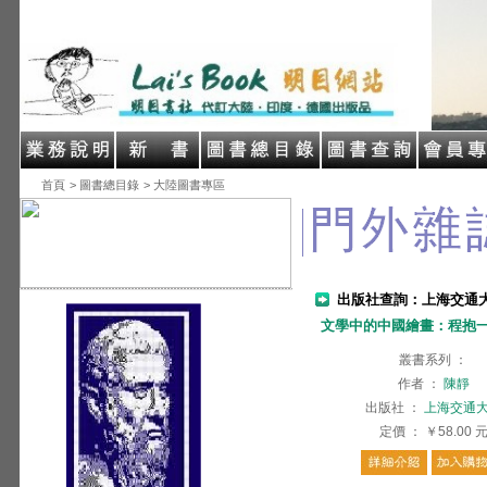
首頁
> 圖書總目錄
> 大陸圖書專區
出版社查詢：上海交通
文學中的中國繪畫：程抱
叢書系列
：
作者
：
陳靜
出版社
：
上海交通
定價
：
￥58.00