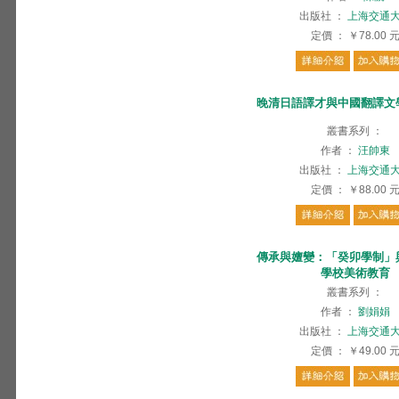
出版社
：
上海交通
定價
：
￥78.00
晚清日語譯才與中國翻譯文
叢書系列
：
作者
：
汪帥東
出版社
：
上海交通
定價
：
￥88.00
傳承與嬗變：「癸卯學制」
學校美術教育
叢書系列
：
作者
：
劉娟娟
出版社
：
上海交通
定價
：
￥49.00