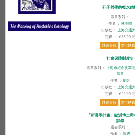
孔子哲學的概念結
叢書系列
：
作者
：
林孝暸
出版社
：
上海交通
定價
：
￥88.00
社會保障制度史
叢書系列
：
上海市紀念改革開
叢書
作者
：
劉芳
出版社
：
上海交通
定價
：
￥49.00
「新漢學計畫」歐洲博士與
談錄
叢書系列
：
作者
：
陳靚