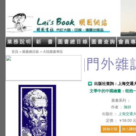
首頁
> 圖書總目錄
> 大陸圖書專區
出版社查詢：上海交通
文學中的中國繪畫：程抱
叢書系列
：
作者
：
陳靜
出版社
：
上海交通
定價
：
￥58.00