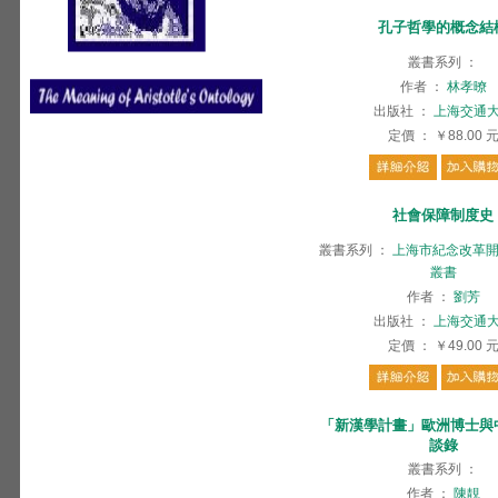
孔子哲學的概念結
叢書系列
：
作者
：
林孝暸
出版社
：
上海交通
定價
：
￥88.00
社會保障制度史
叢書系列
：
上海市紀念改革開
叢書
作者
：
劉芳
出版社
：
上海交通
定價
：
￥49.00
「新漢學計畫」歐洲博士與
談錄
叢書系列
：
作者
：
陳靚