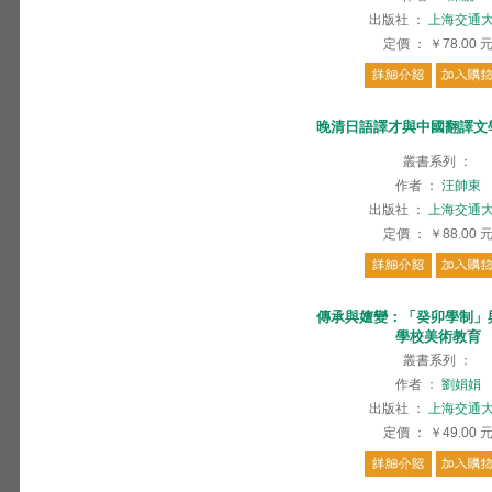
出版社
：
上海交通
定價
：
￥78.00
晚清日語譯才與中國翻譯文
叢書系列
：
作者
：
汪帥東
出版社
：
上海交通
定價
：
￥88.00
傳承與嬗變：「癸卯學制」
學校美術教育
叢書系列
：
作者
：
劉娟娟
出版社
：
上海交通
定價
：
￥49.00