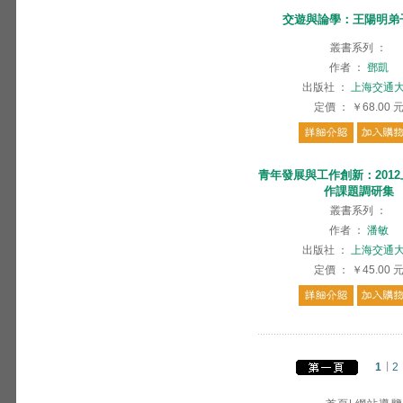
交遊與論學：王陽明弟
叢書系列
：
作者
：
鄧凱
出版社
：
上海交通
定價
：
￥68.00
青年發展與工作創新：201
作課題調研集
叢書系列
：
作者
：
潘敏
出版社
：
上海交通
定價
：
￥45.00
1
2