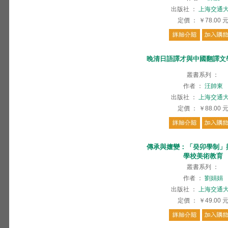
出版社
：
上海交通
定價
：
￥78.00
晚清日語譯才與中國翻譯文
叢書系列
：
作者
：
汪帥東
出版社
：
上海交通
定價
：
￥88.00
傳承與嬗變：「癸卯學制」
學校美術教育
叢書系列
：
作者
：
劉娟娟
出版社
：
上海交通
定價
：
￥49.00