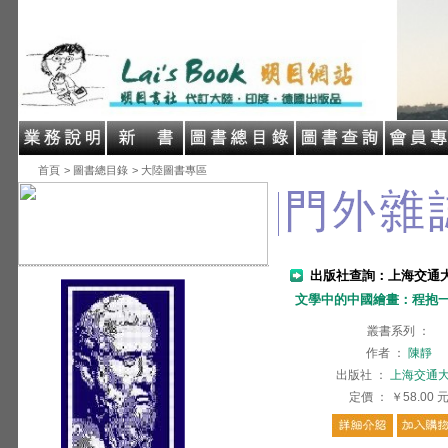
首頁
> 圖書總目錄
> 大陸圖書專區
出版社查詢：上海交通
文學中的中國繪畫：程抱
叢書系列
：
作者
：
陳靜
出版社
：
上海交通
定價
：
￥58.00