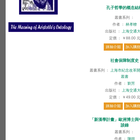
孔子哲學的概念結
叢書系列
：
作者
：
林孝暸
出版社
：
上海交通
定價
：
￥88.00
社會保障制度史
叢書系列
：
上海市紀念改革開
叢書
作者
：
劉芳
出版社
：
上海交通
定價
：
￥49.00
「新漢學計畫」歐洲博士與
談錄
叢書系列
：
作者
：
陳靚