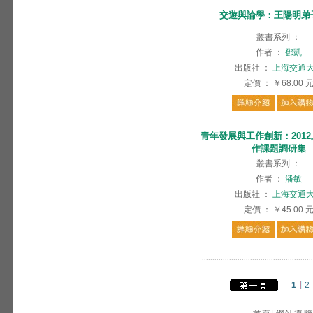
交遊與論學：王陽明弟
叢書系列
：
作者
：
鄧凱
出版社
：
上海交通
定價
：
￥68.00
青年發展與工作創新：201
作課題調研集
叢書系列
：
作者
：
潘敏
出版社
：
上海交通
定價
：
￥45.00
1
2