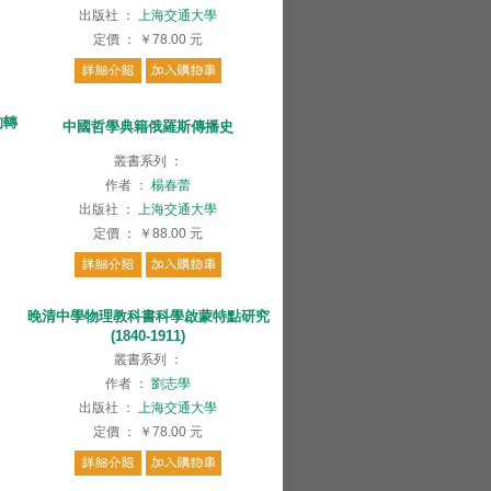
出版社
：
上海交通大學
定價
：
￥78.00
元
的轉
中國哲學典籍俄羅斯傳播史
叢書系列
：
作者
：
楊春蕾
出版社
：
上海交通大學
定價
：
￥88.00
元
晚清中學物理教科書科學啟蒙特點研究
(1840-1911)
叢書系列
：
作者
：
劉志學
出版社
：
上海交通大學
定價
：
￥78.00
元