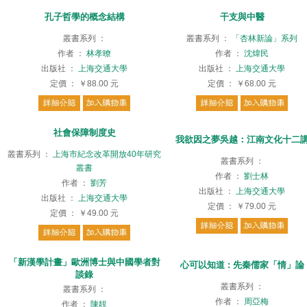
孔子哲學的概念結構
干支與中醫
叢書系列
：
叢書系列
：
「杏林新論」系列
作者
：
林孝暸
作者
：
沈煒民
出版社
：
上海交通大學
出版社
：
上海交通大學
定價
：
￥88.00
元
定價
：
￥68.00
元
社會保障制度史
我欲因之夢吳越：江南文化十二
叢書系列
：
上海市紀念改革開放40年研究
叢書系列
：
叢書
作者
：
劉士林
作者
：
劉芳
出版社
：
上海交通大學
出版社
：
上海交通大學
定價
：
￥79.00
元
定價
：
￥49.00
元
「新漢學計畫」歐洲博士與中國學者對
心可以知道 : 先秦儒家「情」論
談錄
叢書系列
：
叢書系列
：
作者
：
周亞梅
作者
：
陳靚