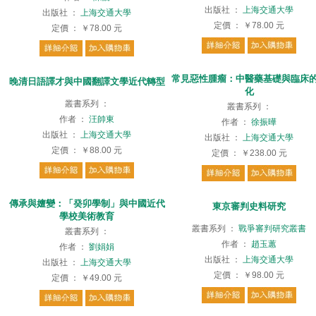
出版社
：
上海交通大學
出版社
：
上海交通大學
定價
：
￥78.00
元
定價
：
￥78.00
元
常見惡性腫瘤：中醫藥基礎與臨床
晚清日語譯才與中國翻譯文學近代轉型
化
叢書系列
：
叢書系列
：
作者
：
汪帥東
作者
：
徐振曄
出版社
：
上海交通大學
出版社
：
上海交通大學
定價
：
￥88.00
元
定價
：
￥238.00
元
傳承與嬗變：「癸卯學制」與中國近代
東京審判史料研究
學校美術教育
叢書系列
：
戰爭審判研究叢書
叢書系列
：
作者
：
趙玉蕙
作者
：
劉娟娟
出版社
：
上海交通大學
出版社
：
上海交通大學
定價
：
￥98.00
元
定價
：
￥49.00
元