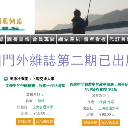
出版社查詢：上海交通大學
跨越空間和歷史的敘事傳統 : 敘事
文學中的中國繪畫：程抱一作品研究
的理論與實踐 第1版
叢書系列
：
叢書系列
：
作者
：
陳靜
作者
：
彼得·海居
出版社
：
上海交通大學
出版社
：
上海交通大學
定價
：
￥58.00
元
定價
：
￥98.00
元