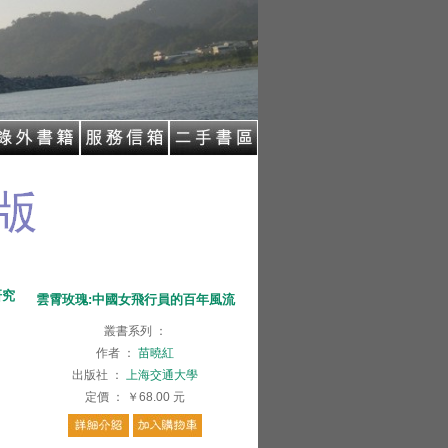
研究
雲霄玫瑰:中國女飛行員的百年風流
叢書系列
：
作者
：
苗曉紅
出版社
：
上海交通大學
定價
：
￥68.00
元