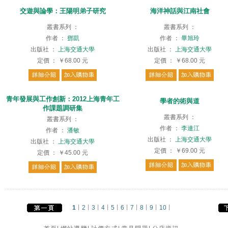
交遊與論學：王陽明弟子研究
海洋神話與江南社會
叢書系列
：
叢書系列
：
作者
：
鄧凱
作者
：
畢旭玲
出版社
：
上海交通大學
出版社
：
上海交通大學
定價
：
￥68.00
元
定價
：
￥68.00
元
青年發展與工作創新：2012上海青年工
學者的術與道
作課題調研集
叢書系列
：
叢書系列
：
作者
：
李連江
作者
：
潘敏
出版社
：
上海交通大學
出版社
：
上海交通大學
定價
：
￥69.00
元
定價
：
￥45.00
元
1
2
3
4
5
6
7
8
9
10