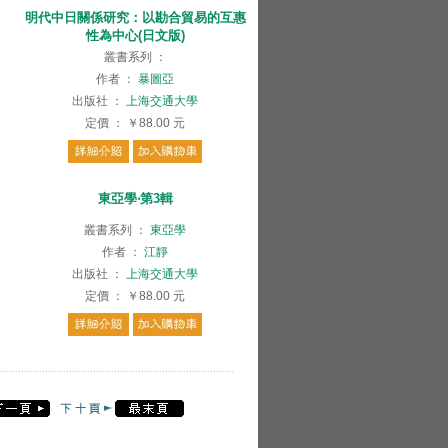
明代中日關係研究：以勘合貿易的互惠
性為中心(日文版)
叢書系列
：
作者
：
暴圖亞
出版社
：
上海交通大學
定價
：
￥88.00
元
東亞學‧第3輯
叢書系列
：
東亞學
作者
：
江靜
出版社
：
上海交通大學
定價
：
￥88.00
元