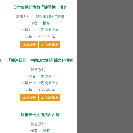
日本集體記憶的「競爭性」研究
叢書系列
：
戰爭審判研究叢書
作者
：
楊嬋
出版社
：
上海交通大學
定價
：
￥68.00
元
講
「熱河日記」中的18世紀京畿文化研究
叢書系列
：
作者
：
陳冰冰
出版社
：
上海交通大學
定價
：
￥68.00
元
紅樓夢士人禮法面面觀
叢書系列
：
作者
：
陳超