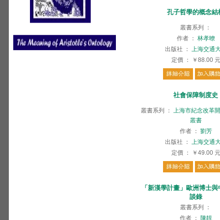
孔子哲學的概念結
叢書系列
：
作者
：
林孝暸
出版社
：
上海交通
定價
：
￥88.00
社會保障制度史
叢書系列
：
上海市紀念改革開
叢書
作者
：
劉芳
出版社
：
上海交通
定價
：
￥49.00
「新漢學計畫」歐洲博士與
談錄
叢書系列
：
作者
：
陳靚