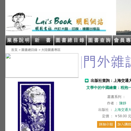
首頁
> 圖書總目錄
> 大陸圖書專區
出版社查詢：上海交通
文學中的中國繪畫：程抱
叢書系列
：
作者
：
陳靜
出版社
：
上海交通
定價
：
￥58.00