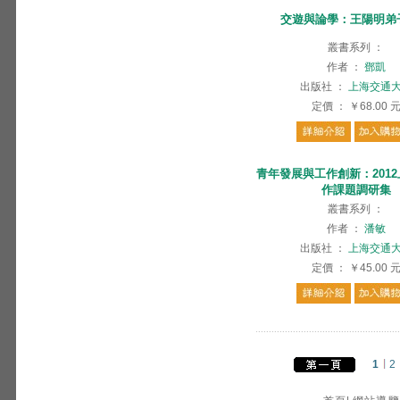
交遊與論學：王陽明弟
叢書系列
：
作者
：
鄧凱
出版社
：
上海交通
定價
：
￥68.00
青年發展與工作創新：201
作課題調研集
叢書系列
：
作者
：
潘敏
出版社
：
上海交通
定價
：
￥45.00
1
2