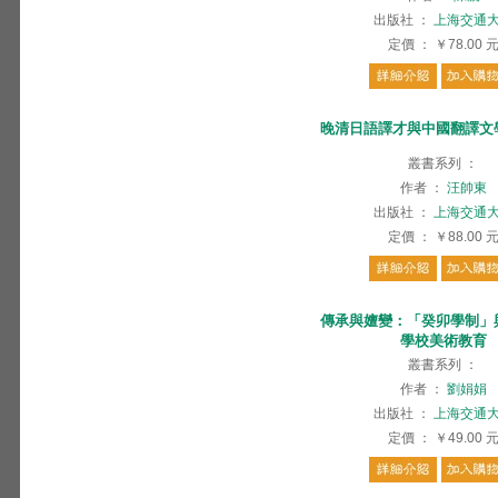
出版社
：
上海交通
定價
：
￥78.00
晚清日語譯才與中國翻譯文
叢書系列
：
作者
：
汪帥東
出版社
：
上海交通
定價
：
￥88.00
傳承與嬗變：「癸卯學制」
學校美術教育
叢書系列
：
作者
：
劉娟娟
出版社
：
上海交通
定價
：
￥49.00