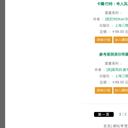
卡爾‧巴特：奇人其
叢書系列
：
作者
：
[英]巴特(Karl Ba
出版社
：
上海三
定價
：
￥98.00
麥考萊與英印帝
叢書系列
：
作者
：
[英]羅馬四‧麥
出版社
：
上海三
定價
：
￥88.00
1
2
首頁
|
網站導覽