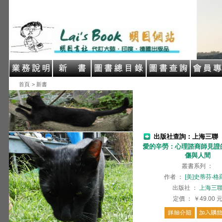
首頁
> 新書
出版社查詢：上海三聯
愛的辛勞：心理諮商師見證
傷與人間
叢書系列
：
作者
：
[美]史蒂芬‧格
出版社
：
上海三
定價
：
￥49.00