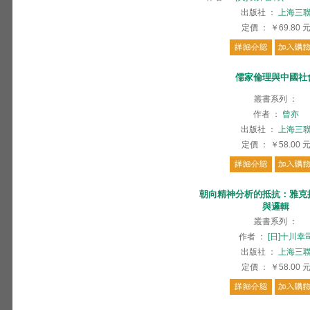
出版社
：
上海三
定價
：
￥69.80
儒家倫理與中國社
叢書系列
：
作者
：
曾亦
出版社
：
上海三
定價
：
￥58.00
朝向精神分析的抵抗：雅克
與邏輯
叢書系列
：
作者
：
[日]十川幸
出版社
：
上海三
定價
：
￥58.00