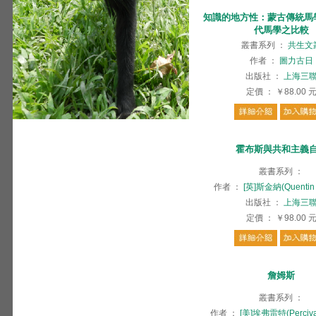
知識的地方性：蒙古傳統馬
代馬學之比較
叢書系列
：
共生文
作者
：
圖力古日
出版社
：
上海三
定價
：
￥88.00
霍布斯與共和主義
叢書系列
：
作者
：
[英]斯金納(Quentin 
出版社
：
上海三
定價
：
￥98.00
詹姆斯
叢書系列
：
作者
：
[美]埃弗雷特(Percival